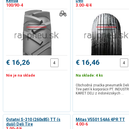
Kenda
Deli
100/90-4
3.00-4/4
€ 16,26
€ 16,46
Nie je na sklade
Na sklade: 4 ks
Obchodná značka pneumatík Deli
Tire patrí k korporácii PT. INDUSTR
KARET DELI z indonézskych …
Ostatní S-310 (260x85) TT (s
Mitas V5501 54A6 4PR TT
duší) Deli Tire
4.00-6
3.00-4/6