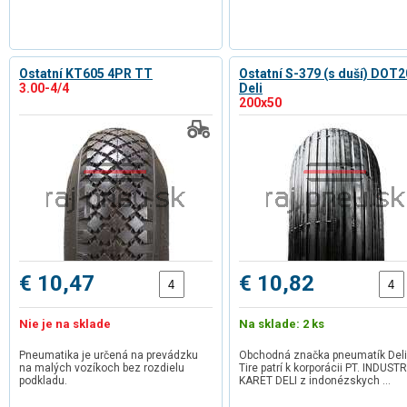
Ostatní KT605 4PR TT
Ostatní S-379 (s duší) DOT
3.00-4/4
Deli
200x50
€ 10,47
€ 10,82
Nie je na sklade
Na sklade: 2 ks
Pneumatika je určená na prevádzku
Obchodná značka pneumatík Deli
na malých vozíkoch bez rozdielu
Tire patrí k korporácii PT. INDUSTR
podkladu.
KARET DELI z indonézskych …