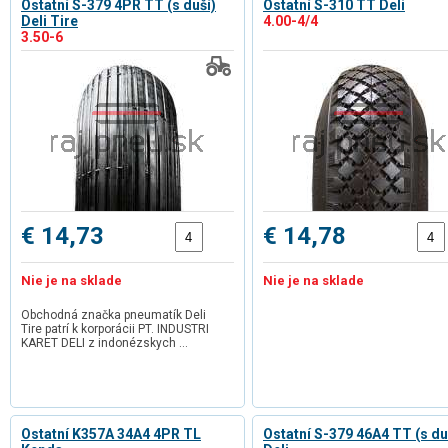
Ostatní S-379 4PR TT (s duší)
Ostatní S-310 TT Deli
Deli Tire
4.00-4/4
3.50-6
€ 14,73
€ 14,78
Nie je na sklade
Nie je na sklade
Obchodná značka pneumatík Deli
Tire patrí k korporácii PT. INDUSTRI
KARET DELI z indonézskych …
Ostatní K357A 34A4 4PR TL
Ostatní S-379 46A4 TT (s du