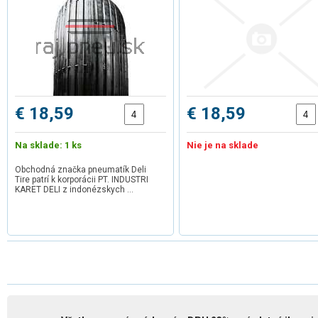
€ 18,59
€ 18,59
Na sklade: 1 ks
Nie je na sklade
Obchodná značka pneumatík Deli
Tire patrí k korporácii PT. INDUSTRI
KARET DELI z indonézskych …
1
2
3