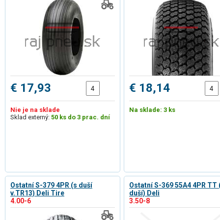
€ 17,93
€ 18,14
Nie je na sklade
Na sklade: 3 ks
Sklad externý:
50 ks do 3 prac. dní
Ostatní S-379 4PR (s duší
Ostatní S-369 55A4 4PR TT 
v.TR13) Deli Tire
duší) Deli
4.00-6
3.50-8