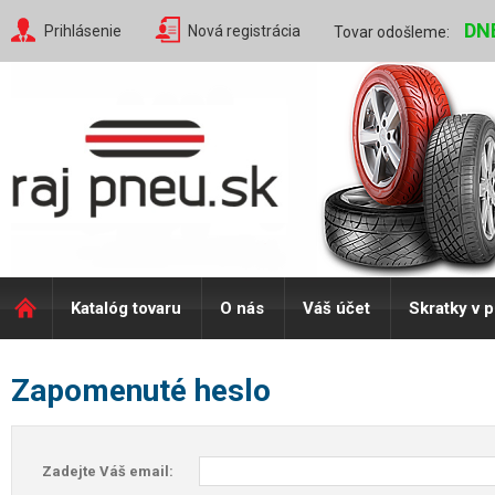
DN
Prihlásenie
Nová registrácia
Tovar odošleme:
Katalóg tovaru
O nás
Váš účet
Skratky v 
Zapomenuté heslo
Zadejte Váš email: