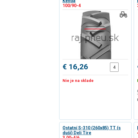
Kenda
100/90-4
€ 16,26
Nie je na sklade
Ostatní S-310 (260x85) TT (s
duší) Deli Tire
3.00-4/6