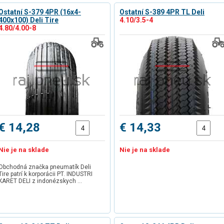
Ostatní S-379 4PR (16x4-
Ostatní S-389 4PR TL Deli
400x100) Deli Tire
4.10/3.5-4
4.80/4.00-8
€ 14,28
€ 14,33
Nie je na sklade
Nie je na sklade
Obchodná značka pneumatík Deli
Tire patrí k korporácii PT. INDUSTRI
KARET DELI z indonézskych …