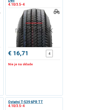
Deli
4.10/3.5-4
€ 16,71
Nie je na sklade
Ostatní T-539 6PR TT
4.10/3.5-4