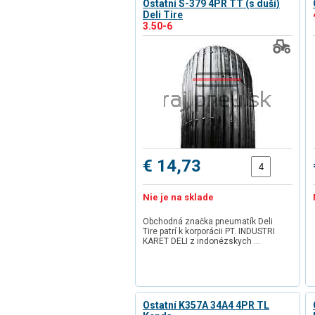
Ostatní S-379 4PR TT (s duší)
Deli Tire
3.50-6
€ 14,73
Nie je na sklade
Obchodná značka pneumatík Deli
Tire patrí k korporácii PT. INDUSTRI
KARET DELI z indonézskych …
Ostatní K357A 34A4 4PR TL