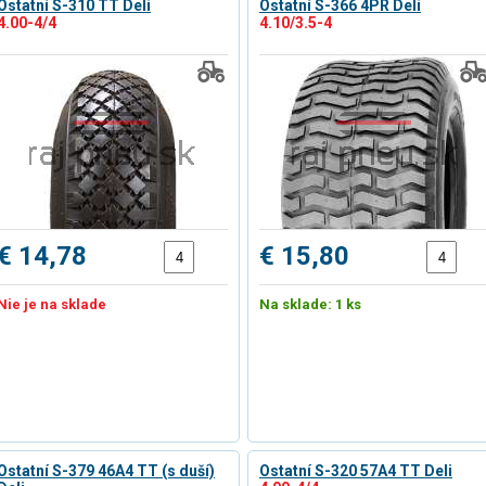
Ostatní S-310 TT Deli
Ostatní S-366 4PR Deli
4.00-4/4
4.10/3.5-4
€ 14,78
€ 15,80
Nie je na sklade
Na sklade: 1 ks
Ostatní S-379 46A4 TT (s duší)
Ostatní S-320 57A4 TT Deli