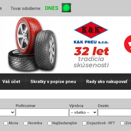
DNES
a
Tovar odošleme:
Váš účet
Skratky v popise pneu
Rady ako nakupovať
Profirozmer
Výrobca
Dezén
Akcia
Novinka
Najžiadanejšie
Dojazdové - RFT
Zos