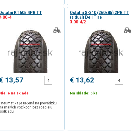
Ostatní KT605 4PR TT
Ostatní S-310 (260x85) 2PR TT
4.00-4
(s duší) Deli Tire
3.00-4/2
€ 13,57
€ 13,62
Nie je na sklade
Na sklade: 6 ks
Pneumatika je určená na prevádzku
na malých vozíkoch bez rozdielu
podkladu.