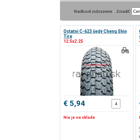
Riadkové zobrazenie
Zoradiť:
Ostatní C-623 šedý Cheng Shin
Tire
12.5x2.25
€ 5,94
Nie je na sklade