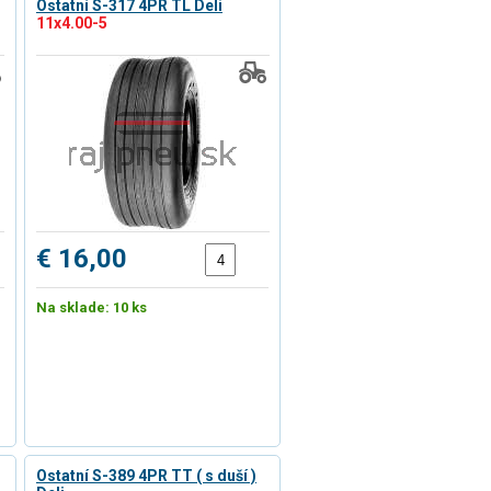
Ostatní S-317 4PR TL Deli
11x4.00-5
€ 16,00
Na sklade: 10 ks
Ostatní S-389 4PR TT ( s duší )