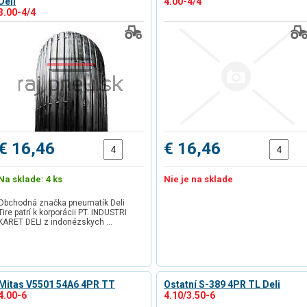
Deli
4.00-4/4
3.00-4/4
€ 16,46
€ 16,46
Na sklade: 4 ks
Nie je na sklade
Obchodná značka pneumatík Deli
Tire patrí k korporácii PT. INDUSTRI
KARET DELI z indonézskych …
Mitas V5501 54A6 4PR TT
Ostatní S-389 4PR TL Deli
4.00-6
4.10/3.50-6