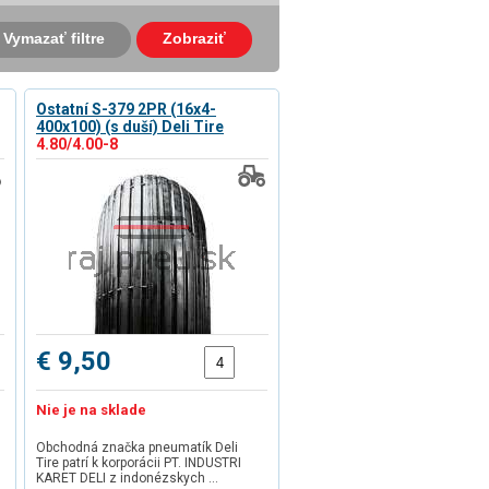
Vymazať filtre
Zobraziť
Ostatní S-379 2PR (16x4-
400x100) (s duší) Deli Tire
4.80/4.00-8
€ 9,50
Nie je na sklade
Obchodná značka pneumatík Deli
Tire patrí k korporácii PT. INDUSTRI
KARET DELI z indonézskych …