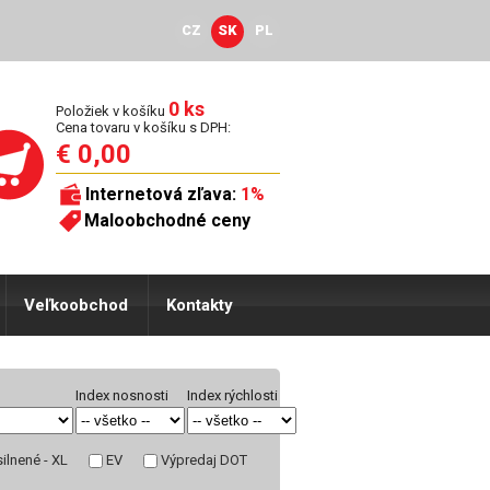
CZ
SK
PL
0 ks
Položiek v košíku
Cena tovaru v košíku s DPH:
€ 0,00
Internetová zľava:
1%
Maloobchodné ceny
Veľkoobchod
Kontakty
Index nosnosti
Index rýchlosti
ilnené - XL
EV
Výpredaj DOT