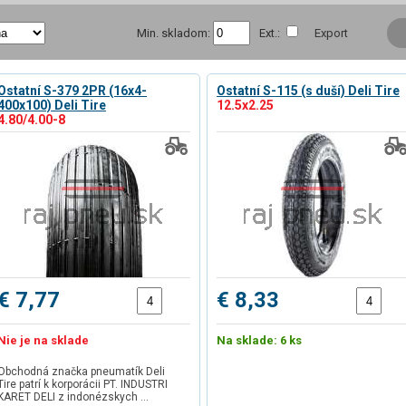
Min. skladom:
Ext.:
Export
Ostatní S-379 2PR (16x4-
Ostatní S-115 (s duší) Deli Tire
400x100) Deli Tire
12.5x2.25
4.80/4.00-8
€ 7,77
€ 8,33
Nie je na sklade
Na sklade: 6 ks
Obchodná značka pneumatík Deli
Tire patrí k korporácii PT. INDUSTRI
KARET DELI z indonézskych …