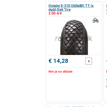
Ostatní S-310 (260x85) TT (s
duší) Deli Tire
3.00-4/4
€ 14,28
Nie je na sklade