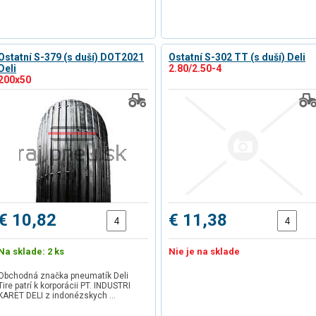
Ostatní S-379 (s duší) DOT2021
Ostatní S-302 TT (s duší) Deli
Deli
2.80/2.50-4
200x50
€ 10,82
€ 11,38
Na sklade: 2 ks
Nie je na sklade
Obchodná značka pneumatík Deli
Tire patrí k korporácii PT. INDUSTRI
KARET DELI z indonézskych …