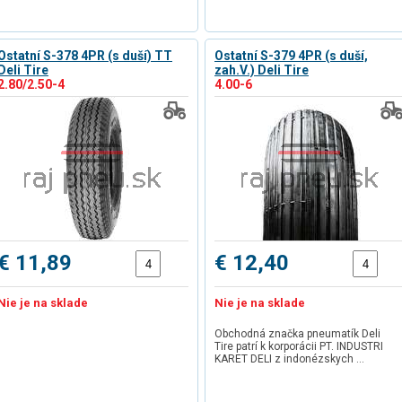
Ostatní S-378 4PR (s duší) TT
Ostatní S-379 4PR (s duší,
Deli Tire
zah.V.) Deli Tire
2.80/2.50-4
4.00-6
€ 11,89
€ 12,40
Nie je na sklade
Nie je na sklade
Obchodná značka pneumatík Deli
Tire patrí k korporácii PT. INDUSTRI
KARET DELI z indonézskych …