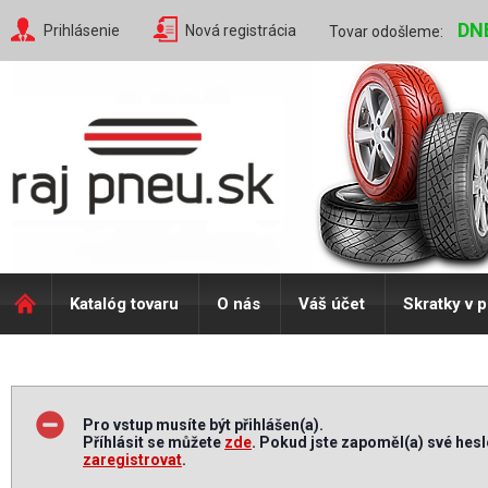
DN
Prihlásenie
Nová registrácia
Tovar odošleme:
Katalóg tovaru
O nás
Váš účet
Skratky v 
Pro vstup musíte být přihlášen(a).
Příhlásit se můžete
zde
. Pokud jste zapoměl(a) své hes
zaregistrovat
.