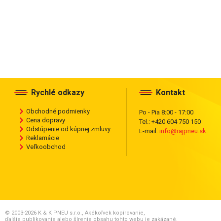
Rychlé odkazy
Kontakt
Obchodné podmienky
Po - Pia 8:00 - 17:00
Cena dopravy
Tel.: +420 604 750 150
Odstúpenie od kúpnej zmluvy
E-mail:
info@rajpneu.sk
Reklamácie
Veľkoobchod
© 2003-2026 K & K PNEU s.r.o., Akékoľvek kopírovanie,
ďalšie publikovanie alebo šírenie obsahu tohto webu je zakázané.