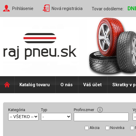
DN
Prihlásenie
Nová registrácia
Tovar odošleme:
Katalóg tovaru
O nás
Váš účet
Skratky v 
Kategória
Typ
Profirozmer
V
Akcia
Novinka