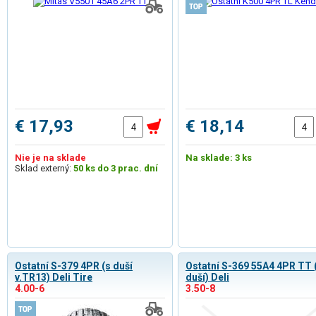
€ 17,93
€ 18,14
Nie je na sklade
Na sklade: 3 ks
Sklad externý:
50 ks do 3 prac. dní
Ostatní S-379 4PR (s duší
Ostatní S-369 55A4 4PR TT 
v.TR13) Deli Tire
duší) Deli
4.00-6
3.50-8