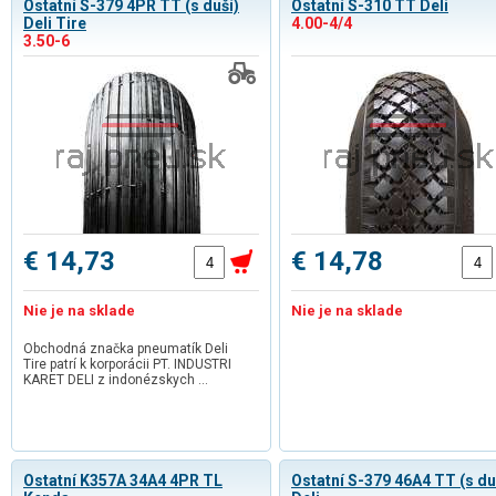
Ostatní S-379 4PR TT (s duší)
Ostatní S-310 TT Deli
Deli Tire
4.00-4/4
3.50-6
€ 14,73
€ 14,78
Nie je na sklade
Nie je na sklade
Obchodná značka pneumatík Deli
Tire patrí k korporácii PT. INDUSTRI
KARET DELI z indonézskych …
Ostatní K357A 34A4 4PR TL
Ostatní S-379 46A4 TT (s du