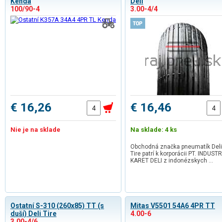
Kenda
Deli
100/90-4
3.00-4/4
€ 16,26
€ 16,46
Nie je na sklade
Na sklade: 4 ks
Obchodná značka pneumatík Deli
Tire patrí k korporácii PT. INDUSTR
KARET DELI z indonézskych …
Ostatní S-310 (260x85) TT (s
Mitas V5501 54A6 4PR TT
duší) Deli Tire
4.00-6
3.00-4/6