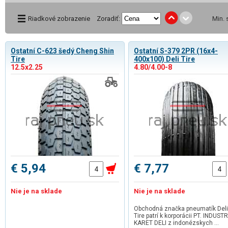
Riadkové zobrazenie
Zoradiť:
Min.
Ostatní C-623 šedý Cheng Shin
Ostatní S-379 2PR (16x4-
Tire
400x100) Deli Tire
12.5x2.25
4.80/4.00-8
€ 5,94
€ 7,77
Nie je na sklade
Nie je na sklade
Obchodná značka pneumatík Deli
Tire patrí k korporácii PT. INDUSTR
KARET DELI z indonézskych …