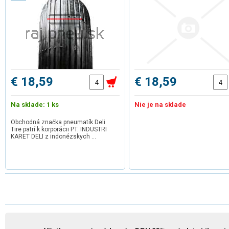
€ 18,59
€ 18,59
Na sklade: 1 ks
Nie je na sklade
Obchodná značka pneumatík Deli
Tire patrí k korporácii PT. INDUSTRI
KARET DELI z indonézskych …
1
2
3