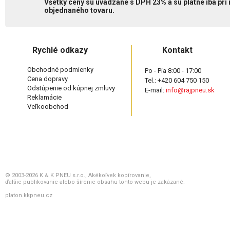
Všetky ceny sú uvádzané s DPH 23% a sú platné iba pri
objednaného tovaru.
Rychlé odkazy
Kontakt
Obchodné podmienky
Po - Pia 8:00 - 17:00
Cena dopravy
Tel.: +420 604 750 150
Odstúpenie od kúpnej zmluvy
E-mail:
info@rajpneu.sk
Reklamácie
Veľkoobchod
© 2003-2026 K & K PNEU s.r.o., Akékoľvek kopírovanie,
ďalšie publikovanie alebo šírenie obsahu tohto webu je zakázané.
platon.kkpneu.cz