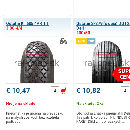
Ostatní KT605 4PR TT
Ostatní S-379 (s duší) DOT
3.00-4/4
Deli
200x50
€ 10,47
€ 10,82
Nie je na sklade
Na sklade: 2 ks
Pneumatika je určená na prevádzku
Obchodná značka pneumatík Deli
na malých vozíkoch bez rozdielu
Tire patrí k korporácii PT. INDUSTR
podkladu.
KARET DELI z indonézskych …