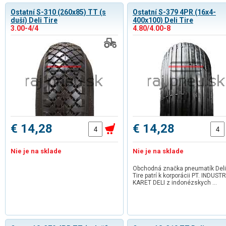
Ostatní S-310 (260x85) TT (s
Ostatní S-379 4PR (16x4-
duší) Deli Tire
400x100) Deli Tire
3.00-4/4
4.80/4.00-8
€ 14,28
€ 14,28
Nie je na sklade
Nie je na sklade
Obchodná značka pneumatík Deli
Tire patrí k korporácii PT. INDUSTR
KARET DELI z indonézskych …