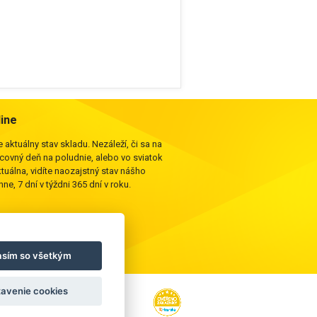
line
 aktuálny stav skladu. Nezáleží, či sa na
acovný deň na poludnie, alebo vo sviatok
ktuálna, vidíte naozajstný stav nášho
ne, 7 dní v týždni 365 dní v roku.
asím so všetkým
avenie cookies