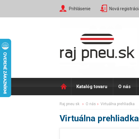
Prihlásenie
Nová registráci
Katalóg tovaru
O nás
raj pneu sk
o nás
virtuálna prehliadka
Virtuálna prehliadka