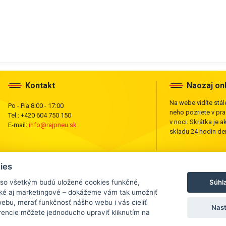
Kontakt
Naozaj on
Na webe vidíte stále
Po - Pia 8:00 - 17:00
neho pozriete v pr
Tel.: +420 604 750 150
v noci. Skrátka je a
E-mail:
info@rajpneu.sk
skladu 24 hodín den
ies
Súhl
 so všetkým budú uložené cookies funkčné,
cké aj marketingové – dokážeme vám tak umožniť
ebu, merať funkčnosť nášho webu i vás cieliť
Nast
vanie,
rencie môžete jednoducho upraviť kliknutím na
 webu je zakázané.