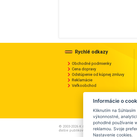
Rychlé odkazy
Obchodné podmienky
Cena dopravy
Odstúpenie od kúpnej zmluvy
Reklamácie
Veľkoobchod
Informácie o cook
Kliknutím na Súhlasím
výkonnostné, analyti
pohodlné používanie w
© 2003-2026 K & K PNEU s.r.o., Akékoľvek kopíro
reklamou. Svoje prefe
ďalšie publikovanie alebo šírenie obsahu tohto
Nastavenie cookies.