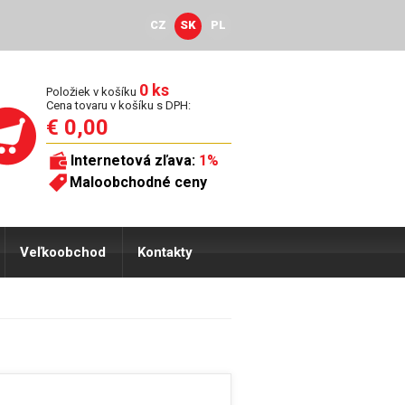
CZ
SK
PL
0 ks
Položiek v košíku
Cena tovaru v košíku s DPH:
€ 0,00
Internetová zľava:
1%
Maloobchodné ceny
Veľkoobchod
Kontakty