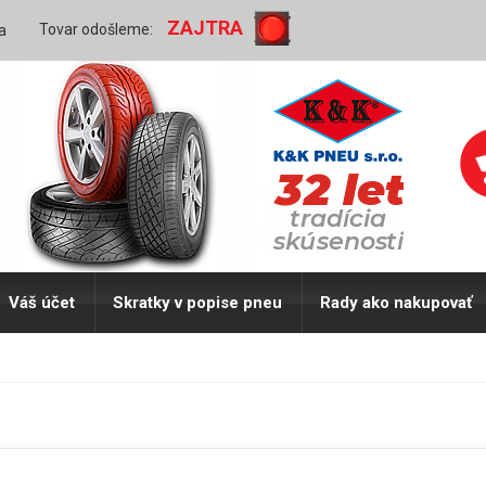
ZAJTRA
Tovar odošleme:
a
Váš účet
Skratky v popise pneu
Rady ako nakupovať