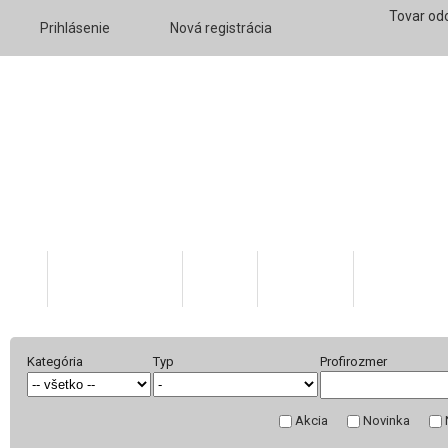
Tovar od
Prihlásenie
Nová registrácia
Katalóg tovaru
O nás
Váš účet
Skratky v 
Kategória
Typ
Profirozmer
Akcia
Novinka