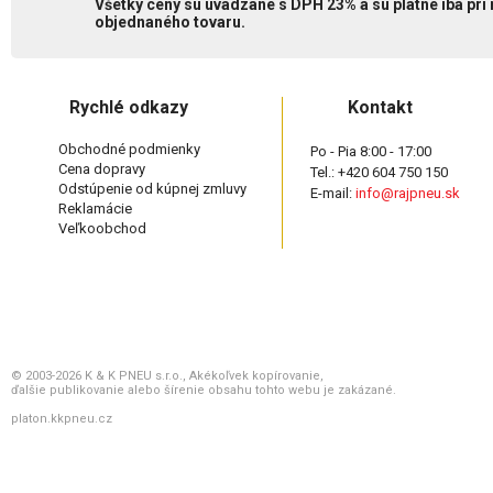
Všetky ceny sú uvádzané s DPH 23% a sú platné iba pri
objednaného tovaru.
Rychlé odkazy
Kontakt
Obchodné podmienky
Po - Pia 8:00 - 17:00
Cena dopravy
Tel.: +420 604 750 150
Odstúpenie od kúpnej zmluvy
E-mail:
info@rajpneu.sk
Reklamácie
Veľkoobchod
© 2003-2026 K & K PNEU s.r.o., Akékoľvek kopírovanie,
ďalšie publikovanie alebo šírenie obsahu tohto webu je zakázané.
platon.kkpneu.cz