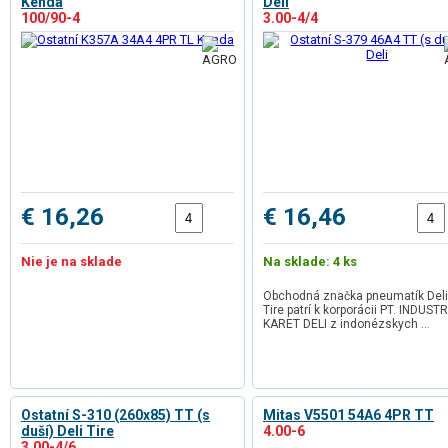
Kenda
Deli
100/90-4
3.00-4/4
€ 16,26
€ 16,46
Nie je na sklade
Na sklade: 4 ks
Obchodná značka pneumatík Deli
Tire patrí k korporácii PT. INDUSTR
KARET DELI z indonézskych …
Ostatní S-310 (260x85) TT (s
Mitas V5501 54A6 4PR TT
duší) Deli Tire
4.00-6
3.00-4/6