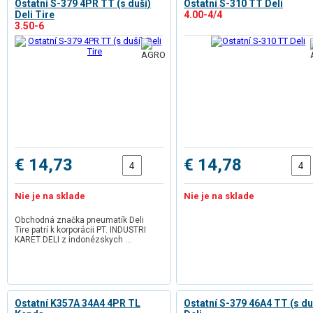
Ostatní S-379 4PR TT (s duší)
Ostatní S-310 TT Deli
Deli Tire
4.00-4/4
3.50-6
€ 14,73
€ 14,78
Nie je na sklade
Nie je na sklade
Obchodná značka pneumatík Deli
Tire patrí k korporácii PT. INDUSTRI
KARET DELI z indonézskych …
Ostatní K357A 34A4 4PR TL
Ostatní S-379 46A4 TT (s du