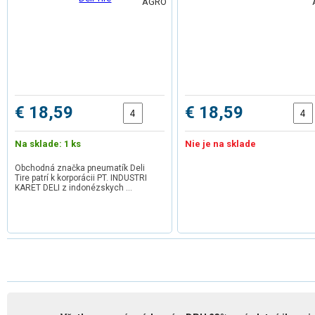
€ 18,59
€ 18,59
Na sklade: 1 ks
Nie je na sklade
Obchodná značka pneumatík Deli
Tire patrí k korporácii PT. INDUSTRI
KARET DELI z indonézskych …
1
2
3