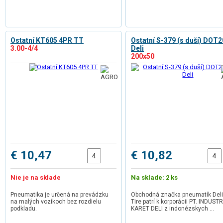
Ostatní KT605 4PR TT
Ostatní S-379 (s duší) DOT
3.00-4/4
Deli
200x50
€ 10,47
€ 10,82
Nie je na sklade
Na sklade: 2 ks
Pneumatika je určená na prevádzku
Obchodná značka pneumatík Deli
na malých vozíkoch bez rozdielu
Tire patrí k korporácii PT. INDUSTR
podkladu.
KARET DELI z indonézskych …