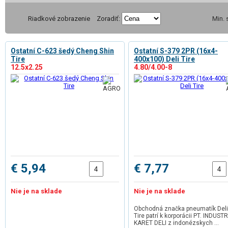
Riadkové zobrazenie
Zoradiť:
Min.
Ostatní C-623 šedý Cheng Shin
Ostatní S-379 2PR (16x4-
Tire
400x100) Deli Tire
12.5x2.25
4.80/4.00-8
€ 5,94
€ 7,77
Nie je na sklade
Nie je na sklade
Obchodná značka pneumatík Deli
Tire patrí k korporácii PT. INDUSTR
KARET DELI z indonézskych …