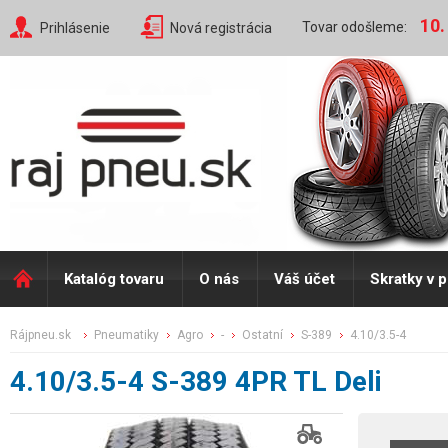
10.
Tovar odošleme:
Prihlásenie
Nová registrácia
Katalóg tovaru
O nás
Váš účet
Skratky v 
rájpneu.sk
pneumatiky
agro
-
ostatní
s-389
4.10/3.5-4
4.10/3.5-4 S-389 4PR TL Deli