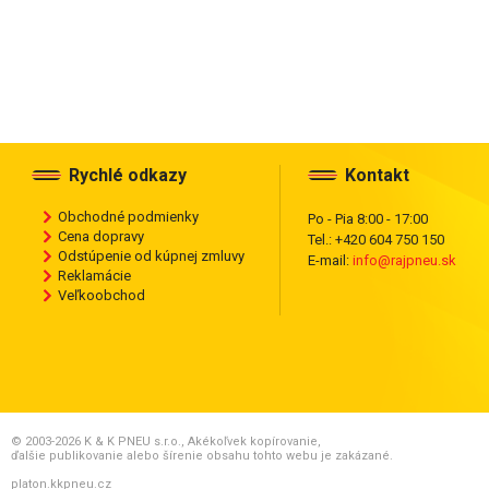
Rychlé odkazy
Kontakt
Obchodné podmienky
Po - Pia 8:00 - 17:00
Cena dopravy
Tel.: +420 604 750 150
Odstúpenie od kúpnej zmluvy
E-mail:
info@rajpneu.sk
Reklamácie
Veľkoobchod
© 2003-2026 K & K PNEU s.r.o., Akékoľvek kopírovanie,
ďalšie publikovanie alebo šírenie obsahu tohto webu je zakázané.
platon.kkpneu.cz