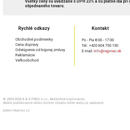
Všetky ceny sú uvádzané s DPH 23% a sú platné iba pri
objednaného tovaru.
Rychlé odkazy
Kontakt
Obchodné podmienky
Po - Pia 8:00 - 17:00
Cena dopravy
Tel.: +420 604 750 150
Odstúpenie od kúpnej zmluvy
E-mail:
info@rajpneu.sk
Reklamácie
Veľkoobchod
© 2003-2026 K & K PNEU s.r.o., Akékoľvek kopírovanie,
ďalšie publikovanie alebo šírenie obsahu tohto webu je zakázané.
platon.kkpneu.cz