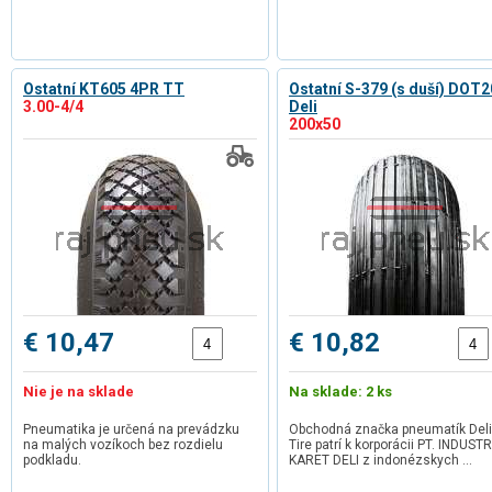
Ostatní KT605 4PR TT
Ostatní S-379 (s duší) DOT
3.00-4/4
Deli
200x50
€ 10,47
€ 10,82
Nie je na sklade
Na sklade: 2 ks
Pneumatika je určená na prevádzku
Obchodná značka pneumatík Deli
na malých vozíkoch bez rozdielu
Tire patrí k korporácii PT. INDUSTR
podkladu.
KARET DELI z indonézskych …