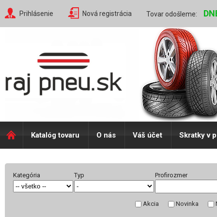
DN
Prihlásenie
Nová registrácia
Tovar odošleme:
Katalóg tovaru
O nás
Váš účet
Skratky v 
Kategória
Typ
Profirozmer
Akcia
Novinka