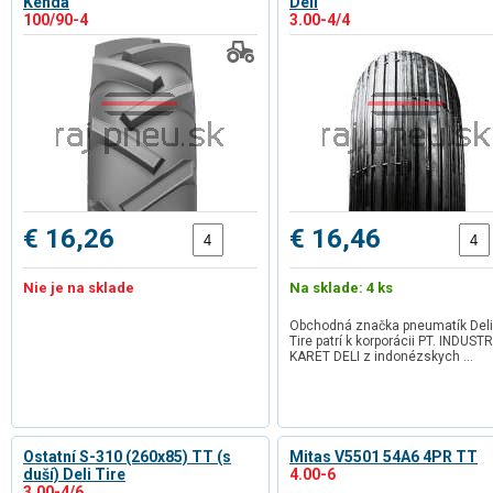
Kenda
Deli
100/90-4
3.00-4/4
€ 16,26
€ 16,46
Nie je na sklade
Na sklade: 4 ks
Obchodná značka pneumatík Deli
Tire patrí k korporácii PT. INDUSTR
KARET DELI z indonézskych …
Ostatní S-310 (260x85) TT (s
Mitas V5501 54A6 4PR TT
duší) Deli Tire
4.00-6
3.00-4/6