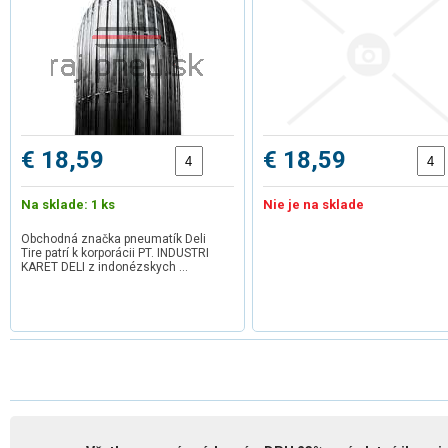
€ 18,59
€ 18,59
Na sklade: 1 ks
Nie je na sklade
Obchodná značka pneumatík Deli
Tire patrí k korporácii PT. INDUSTRI
KARET DELI z indonézskych …
1
2
3