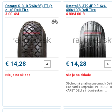
Ostatní S-310 (260x85) TT (s
Ostatní S-379 4PR (16x4-
duší) Deli Tire
400x100) Deli Tire
3.00-4/4
4.80/4.00-8
€ 14,28
€ 14,28
Nie je na sklade
Nie je na sklade
Obchodná značka pneumatík Deli
Tire patrí k korporácii PT. INDUSTR
KARET DELI z indonézskych …