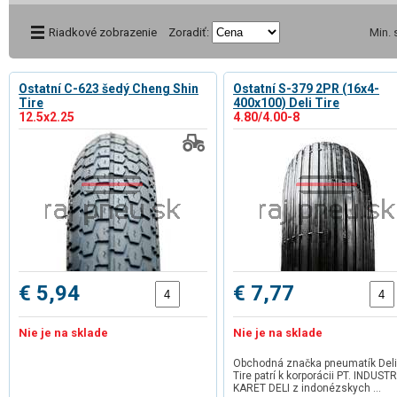
Riadkové zobrazenie
Zoradiť:
Min.
Ostatní C-623 šedý Cheng Shin
Ostatní S-379 2PR (16x4-
Tire
400x100) Deli Tire
12.5x2.25
4.80/4.00-8
€ 5,94
€ 7,77
Nie je na sklade
Nie je na sklade
Obchodná značka pneumatík Deli
Tire patrí k korporácii PT. INDUSTR
KARET DELI z indonézskych …