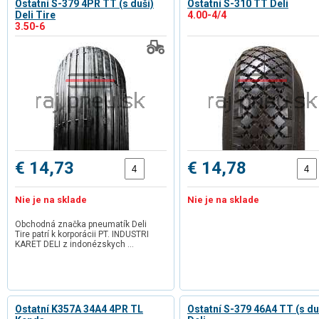
Ostatní S-379 4PR TT (s duší)
Ostatní S-310 TT Deli
Deli Tire
4.00-4/4
3.50-6
€ 14,73
€ 14,78
Nie je na sklade
Nie je na sklade
Obchodná značka pneumatík Deli
Tire patrí k korporácii PT. INDUSTRI
KARET DELI z indonézskych …
Ostatní K357A 34A4 4PR TL
Ostatní S-379 46A4 TT (s du