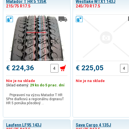
Matador T HR 5 135K
Westlake WTX1 143J
215/75 R17.5
245/70 R17.5
€ 224,36
€ 225,05
Nie je na sklade
Nie je na sklade
Sklad externý:
29 ks do 5 prac. dní
Pripravení na výzvu Matador T HR
5Pre diaľkovú a regionálnu dopravuT
HR 5 ponúka pôsobivý …
Laufenn LF95 143J
Sava Cargo 4 135J