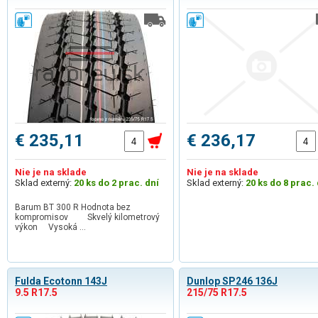
€ 235,11
€ 236,17
Nie je na sklade
Nie je na sklade
Sklad externý:
20 ks do 2 prac. dní
Sklad externý:
20 ks do 8 prac. 
Barum BT 300 R Hodnota bez
kompromisov Skvelý kilometrový
výkon Vysoká …
Fulda Ecotonn 143J
Dunlop SP246 136J
9.5 R17.5
215/75 R17.5