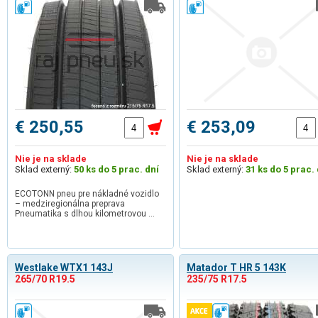
€ 250,55
€ 253,09
Nie je na sklade
Nie je na sklade
Sklad externý:
50 ks do 5 prac. dní
Sklad externý:
31 ks do 5 prac. 
ECOTONN pneu pre nákladné vozidlo
– medziregionálna preprava
Pneumatika s dlhou kilometrovou …
Westlake WTX1 143J
Matador T HR 5 143K
265/70 R19.5
235/75 R17.5