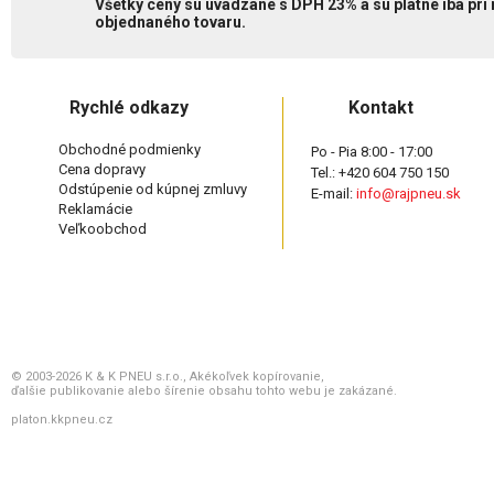
Všetky ceny sú uvádzané s DPH 23% a sú platné iba pri
objednaného tovaru.
Rychlé odkazy
Kontakt
Obchodné podmienky
Po - Pia 8:00 - 17:00
Cena dopravy
Tel.: +420 604 750 150
Odstúpenie od kúpnej zmluvy
E-mail:
info@rajpneu.sk
Reklamácie
Veľkoobchod
© 2003-2026 K & K PNEU s.r.o., Akékoľvek kopírovanie,
ďalšie publikovanie alebo šírenie obsahu tohto webu je zakázané.
platon.kkpneu.cz