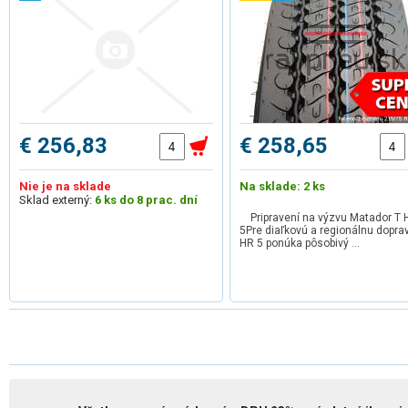
€ 256,83
€ 258,65
Nie je na sklade
Na sklade: 2 ks
Sklad externý:
6 ks do 8 prac. dní
Pripravení na výzvu Matador T 
5Pre diaľkovú a regionálnu dopra
HR 5 ponúka pôsobivý …
1
2
3