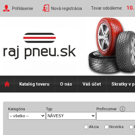
10.
Tovar odošleme:
Prihlásenie
Nová registrácia
Katalóg tovaru
O nás
Váš účet
Skratky v 
Kategória
Typ
Profirozmer
Akcia
Novinka