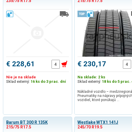
235/75 R17.5
215/75 R17.5
€ 228,61
€ 230,17
Nie je na sklade
Na sklade: 2 ks
Sklad externý:
16 ks do 3 prac. dní
Sklad externý:
18 ks do 5 prac. 
Nákladné vozidlo – medziregion
Pneumatiky na nápravy prípojnýc
vozidiel, ktoré ponúkajú …
Barum BT 300 R 135K
Westlake WTX1 141J
215/75 R17.5
245/70 R19.5