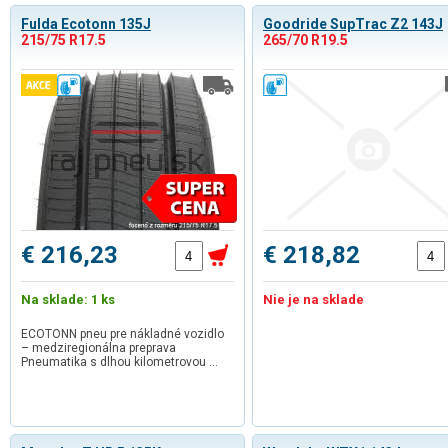
Fulda Ecotonn 135J
Goodride SupTrac Z2 143J
215/75 R17.5
265/70 R19.5
€ 216,23
€ 218,82
Na sklade: 1 ks
Nie je na sklade
ECOTONN pneu pre nákladné vozidlo
– medziregionálna preprava
Pneumatika s dlhou kilometrovou …