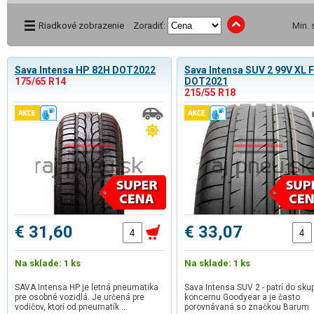
Riadkové zobrazenie
Zoradiť:
Min.
Sava Intensa HP 82H DOT2022
Sava Intensa SUV 2 99V XL 
175/65 R14
DOT2021
215/55 R18
€ 31,60
€ 33,07
Na sklade: 1 ks
Na sklade: 1 ks
SAVA Intensa HP je letná pneumatika
Sava Intensa SUV 2 - patrí do sku
pre osobné vozidlá. Je určená pre
koncernu Goodyear a je často
vodičov, ktorí od pneumatík …
porovnávaná so značkou Barum