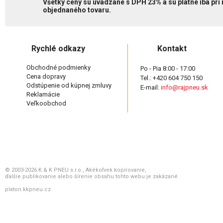
Všetky ceny sú uvádzané s DPH 23% a sú platné iba pri
objednaného tovaru.
Rychlé odkazy
Kontakt
Obchodné podmienky
Po - Pia 8:00 - 17:00
Cena dopravy
Tel.: +420 604 750 150
Odstúpenie od kúpnej zmluvy
E-mail:
info@rajpneu.sk
Reklamácie
Veľkoobchod
© 2003-2026 K & K PNEU s.r.o., Akékoľvek kopírovanie,
ďalšie publikovanie alebo šírenie obsahu tohto webu je zakázané.
platon.kkpneu.cz