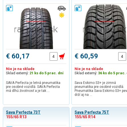
€ 60,17
€ 60,59
Nie je na sklade
Nie je na sklade
Sklad externý:
21 ks do 5 prac. dní
Sklad externý:
36 ks do 5 prac. 
SAVA Perfecta je letná pneumatika
Sava Eskimo S3+ je zimná
pre osobné vozidlá. SAVA Perfecta
pneumatika pre osobné vozidlá.
má dlhú životnosť a je tak …
Pneumatika Sava Eskimo S3+ pe
drží aj na …
Sava Perfecta 73T
Sava Perfecta 75T
155/65 R13
155/65 R14