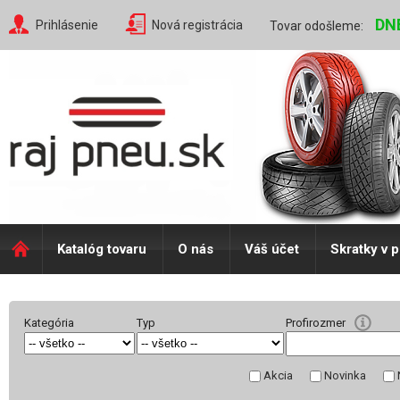
DN
Prihlásenie
Nová registrácia
Tovar odošleme:
Katalóg tovaru
O nás
Váš účet
Skratky v 
Kategória
Typ
Profirozmer
Akcia
Novinka