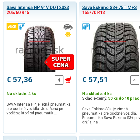
Sava Intensa HP 91V DOT2023
Sava Eskimo S3+ 75T M+S
205/60 R15
155/70 R13
€ 57,36
€ 57,51
Na sklade: 4 ks
Na sklade: 4 ks
Sklad externý:
50 ks do 10 prac
SAVA Intensa HP je letná pneumatika
pre osobné vozidlá. Je určená pre
Sava Eskimo S3+ je zimná
vodičov, ktorí od pneumatík …
pneumatika pre osobné vozidlá.
Pneumatika Sava Eskimo S3+ pe
drží aj na …