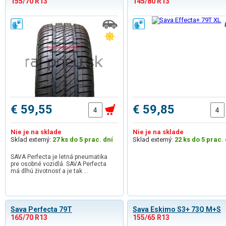
155/70 R13
145/80 R13
€ 59,55
€ 59,85
Nie je na sklade
Nie je na sklade
Sklad externý:
27 ks do 5 prac. dní
Sklad externý:
22 ks do 5 prac. 
SAVA Perfecta je letná pneumatika
pre osobné vozidlá. SAVA Perfecta
má dlhú životnosť a je tak …
Sava Perfecta 79T
Sava Eskimo S3+ 73Q M+S
165/70 R13
155/65 R13