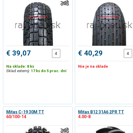
€ 39,07
€ 40,29
Na sklade: 8 ks
Nie je na sklade
Sklad externý:
17 ks do 5 prac. dní
Mitas C-19 30M TT
Mitas B12 31A6 2PR TT
60/100-14
4.00-8