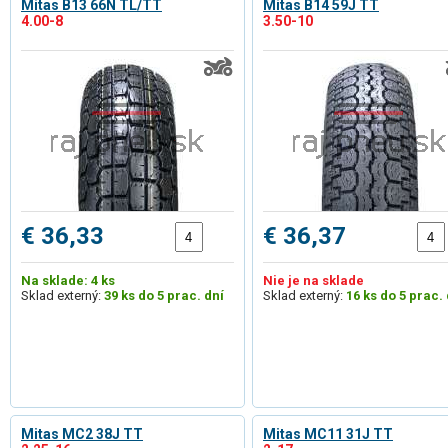
Mitas B13 66N TL/TT
Mitas B14 59J TT
4.00-8
3.50-10
€ 36,33
€ 36,37
Na sklade: 4 ks
Nie je na sklade
Sklad externý:
39 ks do 5 prac. dní
Sklad externý:
16 ks do 5 prac. 
Mitas MC2 38J TT
Mitas MC11 31J TT