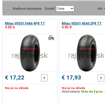
Riadkové zobrazenie
Zoradiť:
Min.
Mitas V5501 54A6 4PR TT
Mitas V5501 45A6 2PR TT
4.00-6
4.00-8
€ 17,22
€ 17,93
Nie je na sklade
Nie je na sklade
Sklad externý:
50 ks do 3 prac. 