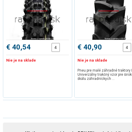
€ 40,54
€ 40,90
Nie je na sklade
Nie je na sklade
Pneu pre malé záhradné traktory 
Univerzálny trakčný vzor pre širo
škálu záhradníckych …
1
2
3