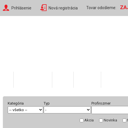
ZA
Tovar odošleme:
Prihlásenie
Nová registrácia
Katalóg tovaru
O nás
Váš účet
Skratky v 
Kategória
Typ
Profirozmer
Akcia
Novinka