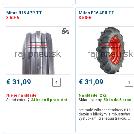
Mitas B15 4PR TT
Mitas B16 4PR TT
3.50-6
3.50-6
€ 31,09
€ 31,09
Nie je na sklade
Na sklade: 2 ks
Sklad externý:
34 ks do 5 prac. dní
Sklad externý:
50 ks do 5 prac. 
pre malé záhradné traktory B16 -
dezén s hlbokými a robustnými
výstupkami pre lepšiu trakciu. …