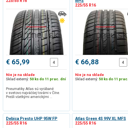
225/55 R16
M+S
225/55 R16
€ 65,99
€ 66,88
Nie je na sklade
Nie je na sklade
Sklad externý:
50 ks do 11 prac. dní
Sklad externý:
50 ks do 11 prac
Pneumatiky Atlas sú vyrábané
v svetovo najväčšej továrni v Číne.
Prešli všetkými americkými …
Debica Presto UHP 95W FP
Atlas Green 4S 99V XL MFS
225/55 R16
225/55 R16