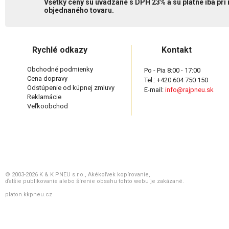
Všetky ceny sú uvádzané s DPH 23% a sú platné iba pri
objednaného tovaru.
Rychlé odkazy
Kontakt
Obchodné podmienky
Po - Pia 8:00 - 17:00
Cena dopravy
Tel.: +420 604 750 150
Odstúpenie od kúpnej zmluvy
E-mail:
info@rajpneu.sk
Reklamácie
Veľkoobchod
© 2003-2026 K & K PNEU s.r.o., Akékoľvek kopírovanie,
ďalšie publikovanie alebo šírenie obsahu tohto webu je zakázané.
platon.kkpneu.cz