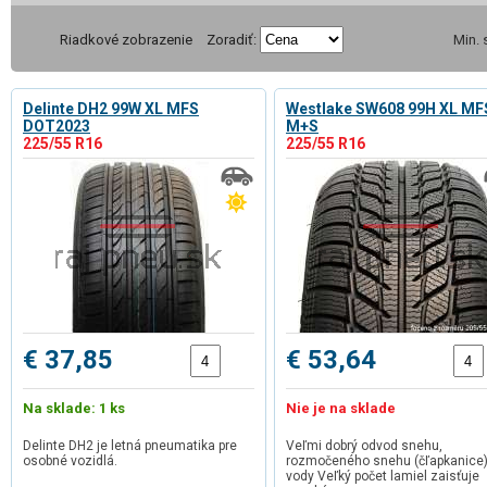
Riadkové zobrazenie
Zoradiť:
Min.
Delinte DH2 99W XL MFS
Westlake SW608 99H XL MF
DOT2023
M+S
225/55 R16
225/55 R16
€ 37,85
€ 53,64
Na sklade: 1 ks
Nie je na sklade
Delinte DH2 je letná pneumatika pre
Veľmi dobrý odvod snehu,
osobné vozidlá.
rozmočeného snehu (čľapkanice)
vody Veľký počet lamiel zaisťuje