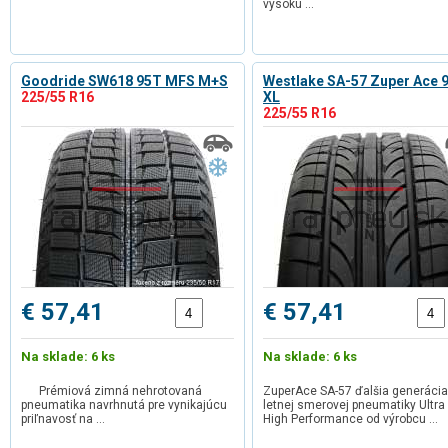
vysokú …
Goodride SW618 95T MFS M+S
Westlake SA-57 Zuper Ace 
225/55 R16
XL
225/55 R16
€ 57,41
€ 57,41
Na sklade: 6 ks
Na sklade: 6 ks
Prémiová zimná nehrotovaná
ZuperAce SA-57 ďalšia generácia
pneumatika navrhnutá pre vynikajúcu
letnej smerovej pneumatiky Ultra
priľnavosť na …
High Performance od výrobcu …