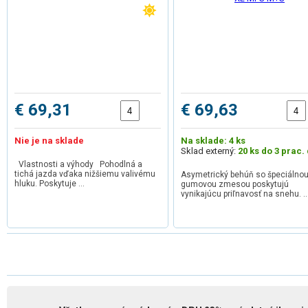
€ 69,31
€ 69,63
Nie je na sklade
Na sklade: 4 ks
Sklad externý:
20 ks do 3 prac. 
Vlastnosti a výhody Pohodlná a
tichá jazda vďaka nižšiemu valivému
Asymetrický behúň so špeciálno
hluku. Poskytuje …
gumovou zmesou poskytujú
vynikajúcu priľnavosť na snehu. 
1
2
3