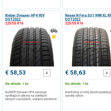
Kleber Dynaxer HP4 95V
Nexen N Fera SU1 99W XL R
DOT2022
DOT2022
225/55 R16
225/55 R16
€ 58,53
€ 58,63
Na sklade: 1 ks
Na sklade: 1 ks
KLEBER Dynaxer HP4 zaručuje
Komfortný a tichý dezén poskytuj
vynikajúce výkony na všetkých
vysoký výkon.
letných vozovkách, vrátane extrémne
…