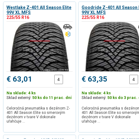
Westlake Z-401 All Season Elite
Goodride Z-401 All Season E
99V XL MFS
99V XL MFS
225/55 R16
225/55 R16
€ 63,01
€ 63,35
Na sklade: 4 ks
Na sklade: 4 ks
Sklad externý:
50 ks do 11 prac. dní
Sklad externý:
50 ks do 3 prac. 
Celoročná pneumatika s dezénom Z-
Celoročná pneumatika s dezéno
401 All Season Elite so smerovým
401 All Season Elite so smerový
dezénom v tvare V dokonale
dezénom v tvare V dokonale
uľahčuje …
uľahčuje …