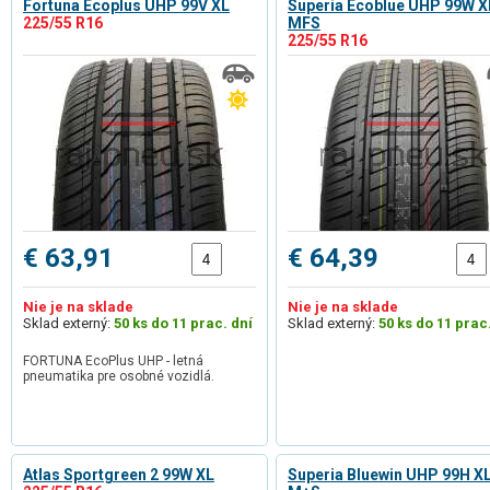
Fortuna Ecoplus UHP 99V XL
Superia Ecoblue UHP 99W X
225/55 R16
MFS
225/55 R16
€ 63,91
€ 64,39
Nie je na sklade
Nie je na sklade
Sklad externý:
50 ks do 11 prac. dní
Sklad externý:
50 ks do 11 prac
FORTUNA EcoPlus UHP - letná
pneumatika pre osobné vozidlá.
Atlas Sportgreen 2 99W XL
Superia Bluewin UHP 99H X