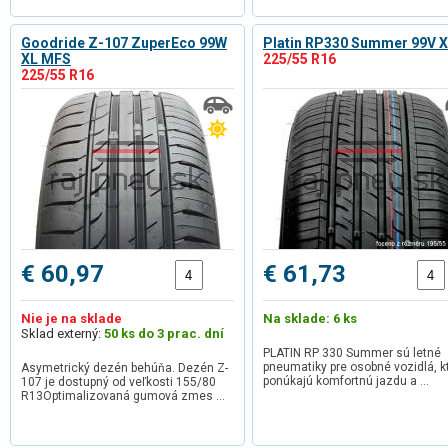
Goodride Z-107 ZuperEco 99W
Platin RP330 Summer 99V 
XL MFS
225/55 R16
225/55 R16
€ 60,97
€ 61,73
Nie je na sklade
Na sklade: 6 ks
Sklad externý:
50 ks do 3 prac. dní
PLATIN RP 330 Summer sú letné
pneumatiky pre osobné vozidlá, k
Asymetrický dezén behúňa. Dezén Z-
ponúkajú komfortnú jazdu a …
107 je dostupný od veľkosti 155/80
R13Optimalizovaná gumová zmes …