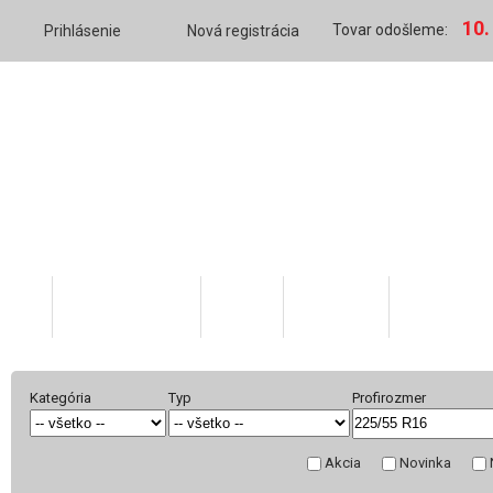
10.
Tovar odošleme:
Prihlásenie
Nová registrácia
Katalóg tovaru
O nás
Váš účet
Skratky v 
Kategória
Typ
Profirozmer
Akcia
Novinka