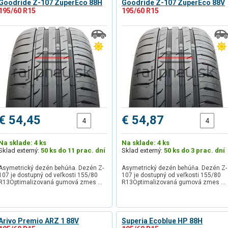
Goodride Z-107 ZuperEco 88H
Goodride Z-107 ZuperEco 88V
195/60 R15
195/60 R15
€ 54,45
€ 54,87
Na sklade: 4 ks
Na sklade: 4 ks
Sklad externý:
50 ks do 11 prac. dní
Sklad externý:
50 ks do 3 prac. dní
Asymetrický dezén behúňa. Dezén Z-
Asymetrický dezén behúňa. Dezén Z-
107 je dostupný od veľkosti 155/80
107 je dostupný od veľkosti 155/80
R13Optimalizovaná gumová zmes …
R13Optimalizovaná gumová zmes …
Arivo Premio ARZ 1 88V
Superia Ecoblue HP 88H