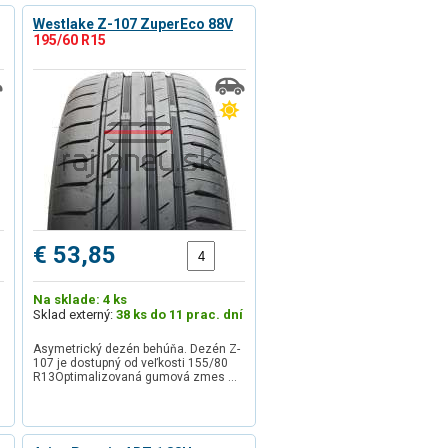
Westlake Z-107 ZuperEco 88V
195/60 R15
€ 53,85
Na sklade: 4 ks
Sklad externý:
38 ks do 11 prac. dní
Asymetrický dezén behúňa. Dezén Z-
107 je dostupný od veľkosti 155/80
R13Optimalizovaná gumová zmes …