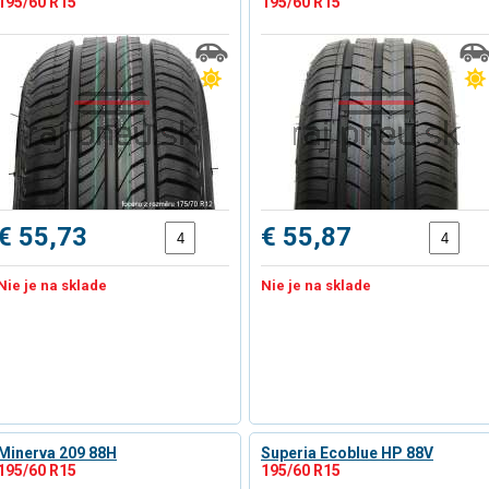
195/60 R15
195/60 R15
€ 55,73
€ 55,87
Nie je na sklade
Nie je na sklade
Minerva 209 88H
Superia Ecoblue HP 88V
195/60 R15
195/60 R15