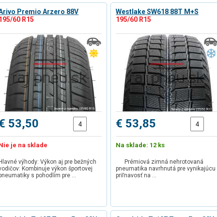
Arivo Premio Arzero 88V
Westlake SW618 88T M+S
195/60 R15
195/60 R15
€ 53,50
€ 53,85
Nie je na sklade
Na sklade: 12 ks
Hlavné výhody: Výkon aj pre bežných
Prémiová zimná nehrotovaná
vodičov: Kombinuje výkon športovej
pneumatika navrhnutá pre vynikajúcu
pneumatiky s pohodlím pre …
priľnavosť na …