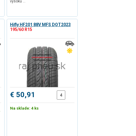
vysokú …
Hifly HF201 88V MFS DOT2023
195/60 R15
€ 50,91
Na sklade: 4 ks
í