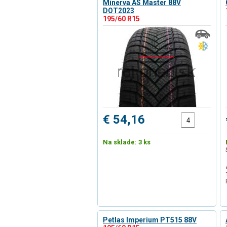
Minerva AS Master 88V
DOT2023
195/60 R15
€ 54,16
Na sklade: 3 ks
Petlas Imperium PT515 88V