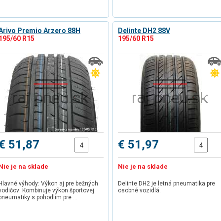
Arivo Premio Arzero 88H
Delinte DH2 88V
195/60 R15
195/60 R15
€ 51,87
€ 51,97
Nie je na sklade
Nie je na sklade
Hlavné výhody: Výkon aj pre bežných
Delinte DH2 je letná pneumatika pre
vodičov: Kombinuje výkon športovej
osobné vozidlá.
pneumatiky s pohodlím pre …