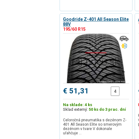
Goodride Z-401 All Season Elite
88V
195/60 R15
€ 51,31
Na sklade: 4 ks
Sklad externý:
50 ks do 3 prac. dní
Celoročná pneumatika s dezénom Z-
401 All Season Elite so smerovým
dezénom v tvare V dokonale
uľahčuje …