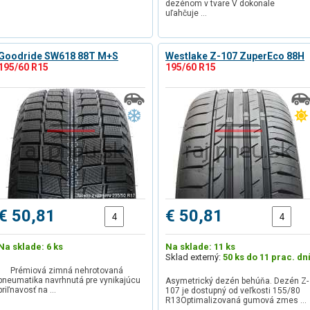
dezénom v tvare V dokonale
uľahčuje …
Goodride SW618 88T M+S
Westlake Z-107 ZuperEco 88H
195/60 R15
195/60 R15
€ 50,81
€ 50,81
Na sklade: 6 ks
Na sklade: 11 ks
Sklad externý:
50 ks do 11 prac. dn
Prémiová zimná nehrotovaná
pneumatika navrhnutá pre vynikajúcu
Asymetrický dezén behúňa. Dezén Z-
priľnavosť na …
107 je dostupný od veľkosti 155/80
R13Optimalizovaná gumová zmes …