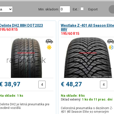
Min. skladom:
Ext.:
Export
Delinte DH2 88H DOT2023
Westlake Z-401 All Season Elite
195/60 R15
88V
195/60 R15
€ 38,97
€ 48,27
Na sklade: 1 ks
Na sklade: 8 ks
Sklad externý:
1 ks do 11 prac. dní
Delinte DH2 je letná pneumatika pre
osobné vozidlá.
Celoročná pneumatika s dezénom Z-
401 All Season Elite so smerovým