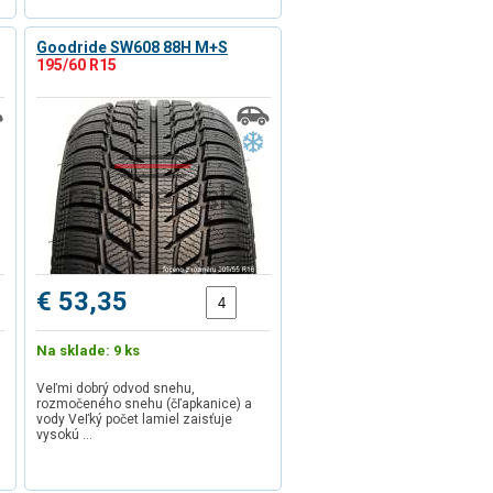
Goodride SW608 88H M+S
195/60 R15
€ 53,35
Na sklade: 9 ks
Veľmi dobrý odvod snehu,
rozmočeného snehu (čľapkanice) a
vody Veľký počet lamiel zaisťuje
vysokú …