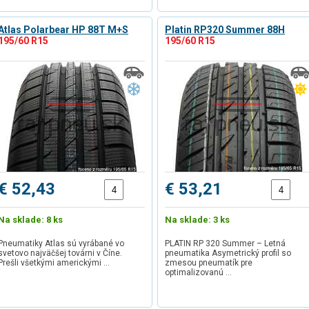
Atlas Polarbear HP 88T M+S
Platin RP320 Summer 88H
195/60 R15
195/60 R15
€ 52,43
€ 53,21
Na sklade: 8 ks
Na sklade: 3 ks
Pneumatiky Atlas sú vyrábané vo
PLATIN RP 320 Summer – Letná
svetovo najväčšej továrni v Číne.
pneumatika Asymetrický profil so
Prešli všetkými americkými …
zmesou pneumatík pre
optimalizovanú …