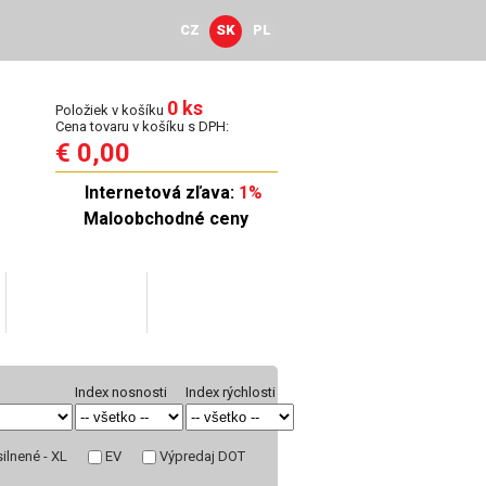
CZ
SK
PL
0 ks
Položiek v košíku
Cena tovaru v košíku s DPH:
€ 0,00
Internetová zľava:
1%
Maloobchodné ceny
Veľkoobchod
Kontakty
Index nosnosti
Index rýchlosti
ilnené - XL
EV
Výpredaj DOT