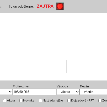
ZAJTRA
Tovar odošleme:
a
Váš účet
Skratky v popise pneu
Rady ako nakupovať
Profirozmer
Výrobca
Dezén
Akcia
Novinka
Najžiadanejšie
Dojazdové - RFT
Zos