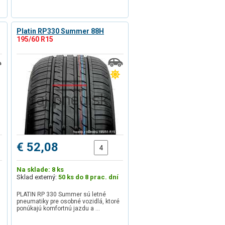
Platin RP330 Summer 88H
195/60 R15
€ 52,08
Na sklade: 8 ks
Sklad externý:
50 ks do 8 prac. dní
PLATIN RP 330 Summer sú letné
pneumatiky pre osobné vozidlá, ktoré
ponúkajú komfortnú jazdu a …