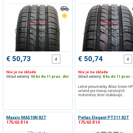
€ 50,73
€ 50,74
Nie je na sklade
Nie je na sklade
Sklad externý:
50 ks do 11 prac. dní
Sklad externý:
8 ks do 11 prac. 
Letné pneumatiky Atlas Green HP
určené pre menej náročných
motoristov, ktorí očakávajú …
Maxxis MA510N 82T
Petlas Elegant PT311 82T
175/65 R14
175/65 R14