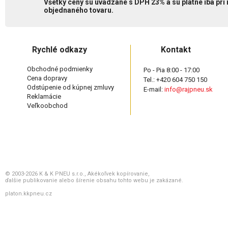
Všetky ceny sú uvádzané s DPH 23% a sú platné iba pri
objednaného tovaru.
Rychlé odkazy
Kontakt
Obchodné podmienky
Po - Pia 8:00 - 17:00
Cena dopravy
Tel.: +420 604 750 150
Odstúpenie od kúpnej zmluvy
E-mail:
info@rajpneu.sk
Reklamácie
Veľkoobchod
© 2003-2026 K & K PNEU s.r.o., Akékoľvek kopírovanie,
ďalšie publikovanie alebo šírenie obsahu tohto webu je zakázané.
platon.kkpneu.cz