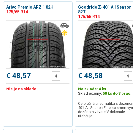
Arivo Premio ARZ 1 82H
Goodride Z-401 All Season E
175/65 R14
82T
175/65 R14
€ 48,57
€ 48,58
Nie je na sklade
Na sklade: 4 ks
Sklad externý:
50 ks do 3 prac. 
Celoročná pneumatika s dezéno
401 All Season Elite so smerový
dezénom v tvare V dokonale
uľahčuje …