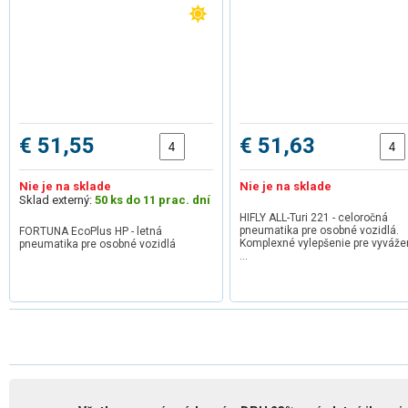
€ 51,55
€ 51,63
Nie je na sklade
Nie je na sklade
Sklad externý:
50 ks do 11 prac. dní
HIFLY ALL-Turi 221 - celoročná
pneumatika pre osobné vozidlá.
FORTUNA EcoPlus HP - letná
Komplexné vylepšenie pre vyváž
pneumatika pre osobné vozidlá
…
1
2
3