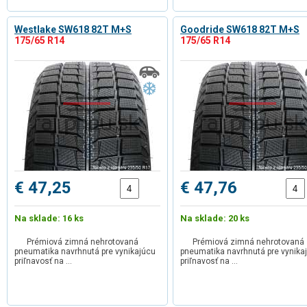
Westlake SW618 82T M+S
Goodride SW618 82T M+S
175/65 R14
175/65 R14
€ 47,25
€ 47,76
Na sklade: 16 ks
Na sklade: 20 ks
Prémiová zimná nehrotovaná
Prémiová zimná nehrotovaná
pneumatika navrhnutá pre vynikajúcu
pneumatika navrhnutá pre vynika
priľnavosť na …
priľnavosť na …