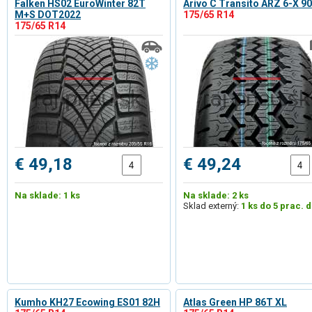
Falken HS02 EuroWinter 82T
Arivo C Transito ARZ 6-X 9
M+S DOT2022
175/65 R14
175/65 R14
€ 49,18
€ 49,24
Na sklade: 1 ks
Na sklade: 2 ks
Sklad externý:
1 ks do 5 prac. d
Kumho KH27 Ecowing ES01 82H
Atlas Green HP 86T XL