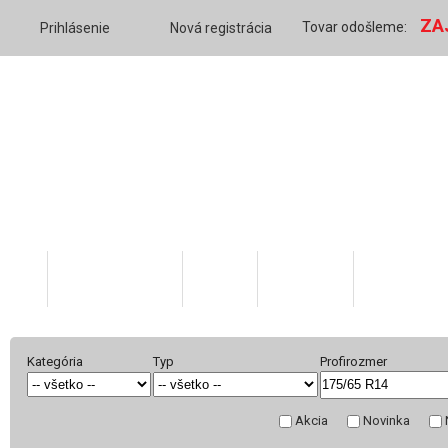
ZA
Tovar odošleme:
Prihlásenie
Nová registrácia
Katalóg tovaru
O nás
Váš účet
Skratky v 
Kategória
Typ
Profirozmer
Akcia
Novinka