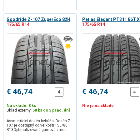
Goodride Z-107 ZuperEco 82H
Petlas Elegant PT311 86T X
175/65 R14
175/65 R14
€ 46,74
€ 46,74
Na sklade: 8 ks
Nie je na sklade
Sklad externý:
50 ks do 3 prac. dní
Asymetrický dezén behúňa. Dezén Z-
107 je dostupný od veľkosti 155/80
R13Optimalizovaná gumová zmes …