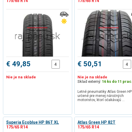
175/65 R14
175/65 R14
€ 49,85
€ 50,51
Nie je na sklade
Nie je na sklade
Sklad externý:
16 ks do 11 prac
Letné pneumatiky Atlas Green HP
určené pre menej náročných
motoristov, ktorí očakávajú …
Superia Ecoblue HP 86T XL
Atlas Green HP 82T
175/65 R14
175/65 R14