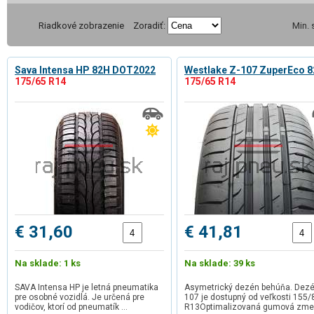
Riadkové zobrazenie
Zoradiť:
Min.
Sava Intensa HP 82H DOT2022
Westlake Z-107 ZuperEco 
175/65 R14
175/65 R14
€ 31,60
€ 41,81
Na sklade: 1 ks
Na sklade: 39 ks
SAVA Intensa HP je letná pneumatika
Asymetrický dezén behúňa. Dezé
pre osobné vozidlá. Je určená pre
107 je dostupný od veľkosti 155/
vodičov, ktorí od pneumatík …
R13Optimalizovaná gumová zme