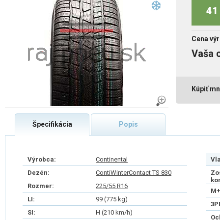
41 
Cena výr
Vaša 
Kúpiť mn
Špecifikácia
Popis
Výrobca:
Continental
Vl
Dezén:
ContiWinterContact TS 830
Zo
ko
Rozmer:
225/55 R16
M+
LI:
99 (775 kg)
3P
SI:
H (210 km/h)
Oc