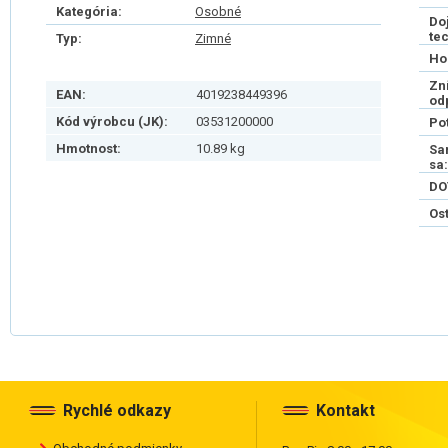
Kategória:
Osobné
Do
te
Typ:
Zimné
Ho
Zn
EAN:
4019238449396
od
Kód výrobcu (JK):
03531200000
Po
Hmotnost:
10.89 kg
Sa
sa:
DO
Os
Rychlé odkazy
Kontakt