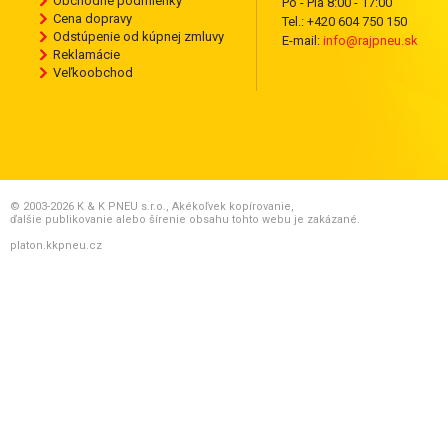
Obchodné podmienky
Po - Pia 8:00 - 17:00
Cena dopravy
Tel.: +420 604 750 150
Odstúpenie od kúpnej zmluvy
E-mail:
info@rajpneu.sk
Reklamácie
Veľkoobchod
© 2003-2026 K & K PNEU s.r.o., Akékoľvek kopírovanie,
ďalšie publikovanie alebo šírenie obsahu tohto webu je zakázané.
platon.kkpneu.cz