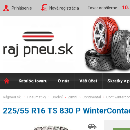
10.
Tovar odošleme:
Prihlásenie
Nová registrácia
Katalóg tovaru
O nás
Váš účet
Skratky v 
rájpneu.sk
pneumatiky
osobní
zimní
continental
contiwinterco
225/55 R16 TS 830 P WinterCont