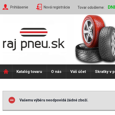
DN
Prihlásenie
Nová registrácia
Tovar odošleme:
Katalóg tovaru
O nás
Váš účet
Skratky v 
Vašemu výběru neodpovídá žádné zboží.