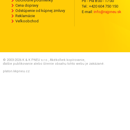
Obchodné podmienky
Po - Pia 8:00 - 17:00
Cena dopravy
Tel.: +420 604 750 150
Odstúpenie od kúpnej zmluvy
E-mail:
info@rajpneu.sk
Reklamácie
Veľkoobchod
© 2003-2026 K & K PNEU s.r.o., Akékoľvek kopírovanie,
ďalšie publikovanie alebo šírenie obsahu tohto webu je zakázané.
platon.kkpneu.cz