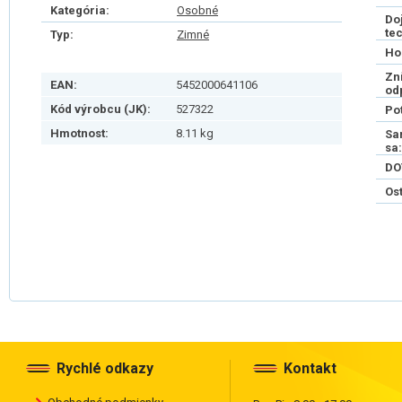
Kategória:
Osobné
Do
te
Typ:
Zimné
Ho
Zn
EAN:
5452000641106
od
Kód výrobcu (JK):
527322
Po
Hmotnost:
8.11 kg
Sa
sa:
DO
Os
Rychlé odkazy
Kontakt