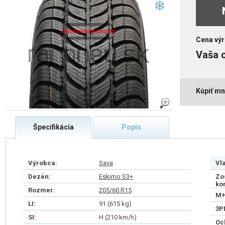
Cena výr
Vaša 
Kúpiť mn
Špecifikácia
Popis
Výrobca:
Sava
Vl
Dezén:
Eskimo S3+
Zo
ko
Rozmer:
205/60 R15
M+
LI:
91 (615 kg)
3P
SI:
H (210 km/h)
Oc