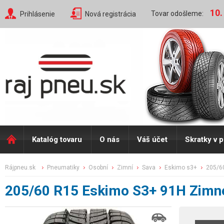
10.
Tovar odošleme:
Prihlásenie
Nová registrácia
Katalóg tovaru
O nás
Váš účet
Skratky v 
rájpneu.sk
pneumatiky
osobní
zimní
sava
eskimo s3+
205/6
205/60 R15 Eskimo S3+ 91H Zimn