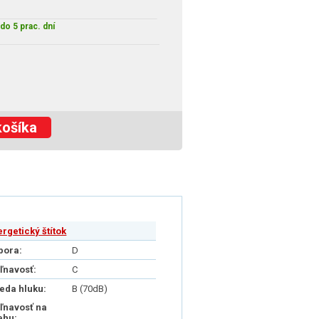
do 5 prac. dní
košíka
ergetický štítok
pora:
D
iľnavosť:
C
ieda hluku:
B (70dB)
iľnavosť na
ehu: