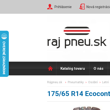
Prihlásenie
Nová registráci
Katalóg tovaru
O nás
rájpneu.sk
pneumatiky
osobní
letní
175/65 R14 Ecocont