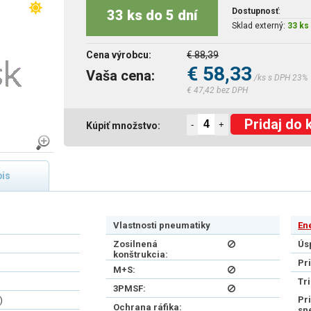
Dostupnosť
:
33 ks do 5 dní
Sklad externý:
33 ks 
Cena výrobcu:
€ 88,39
€ 58,33
Vaša cena:
/ks s DPH 23%
€ 47,42 bez DPH
Pridaj do 
-
+
Kúpiť množstvo:
is
Vlastnosti pneumatiky
En
Zosilnená
Ús
konštrukcia:
Pr
M+S:
Tr
3PMSF:
Pr
)
Ochrana ráfika:
sn