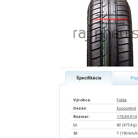
Špecifikácia
Pop
Výrobca:
Fulda
Dezén:
Ecocontrol
Rozmer:
175/65 R14
LI:
82 (475 kg)
SI:
T (190 km/h