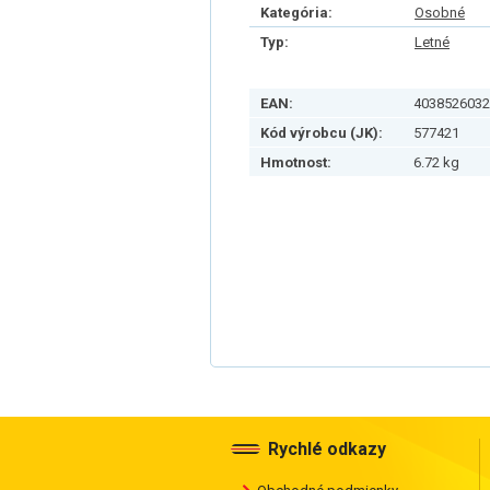
Kategória:
Osobné
Typ:
Letné
EAN:
4038526032
Kód výrobcu (JK):
577421
Hmotnost:
6.72 kg
Rychlé odkazy