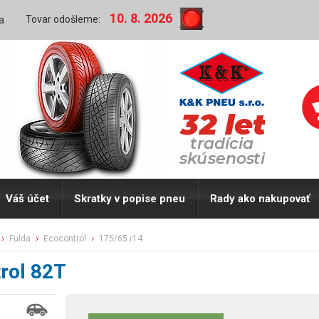
10. 8. 2026
Tovar odošleme:
a
Váš účet
Skratky v popise pneu
Rady ako nakupovať
fulda
ecocontrol
175/65 r14
rol 82T