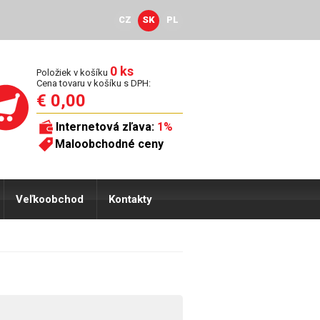
CZ
SK
PL
0 ks
Položiek v košíku
Cena tovaru v košíku s DPH:
€ 0,00
Internetová zľava:
1%
Maloobchodné ceny
Veľkoobchod
Kontakty