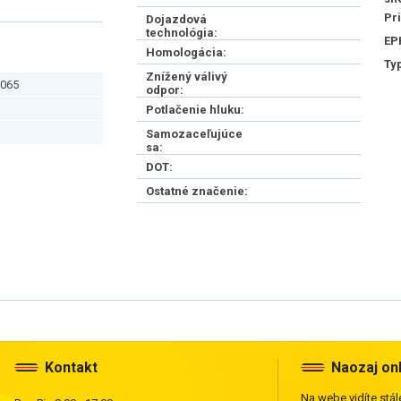
Pr
Dojazdová
technológia:
EP
Homologácia:
Ty
Znížený válivý
065
odpor:
Potlačenie hluku:
Samozaceľujúce
sa:
DOT:
Ostatné značenie:
Kontakt
Naozaj on
Na webe vidíte stále