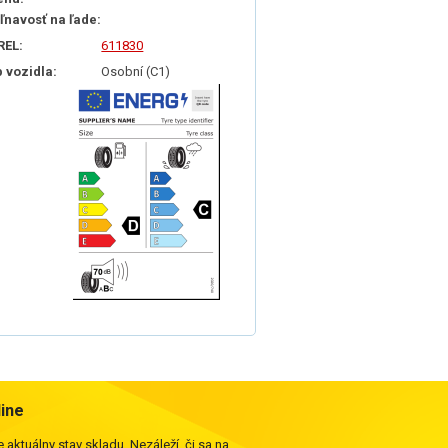
iľnavosť na ľade:
REL:
611830
p vozidla:
Osobní (C1)
line
 aktuálny stav skladu. Nezáleží, či sa na