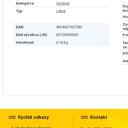
Kategória:
Osobné
Do
te
Typ:
Letné
Ho
Zn
EAN:
4024067507285
od
Kód výrobcu (JK):
03720940000
Po
Hmotnost:
6.16 kg
Sa
sa:
DO
Os
Rychlé odkazy
Kontakt