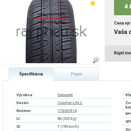
4 
Cena výr
Vaša 
Kúpiť mn
Špecifikácia
Popis
Výrobca:
Semperit
Vl
Dezén:
Comfort-Life 2
Zo
ko
Rozmer:
175/65 R14
M+
LI:
86 (530 kg)
3P
SI:
T (190 km/h)
Oc