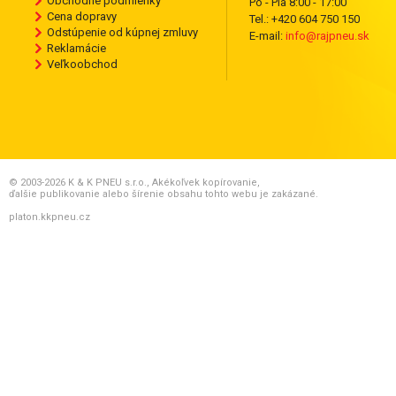
Obchodné podmienky
Po - Pia 8:00 - 17:00
Cena dopravy
Tel.: +420 604 750 150
Odstúpenie od kúpnej zmluvy
E-mail:
info@rajpneu.sk
Reklamácie
Veľkoobchod
© 2003-2026 K & K PNEU s.r.o., Akékoľvek kopírovanie,
ďalšie publikovanie alebo šírenie obsahu tohto webu je zakázané.
platon.kkpneu.cz