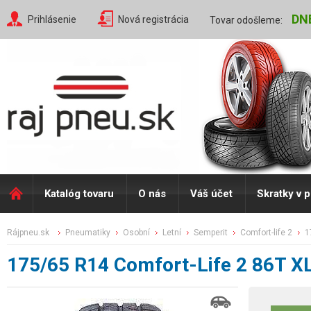
DN
Prihlásenie
Nová registrácia
Tovar odošleme:
Katalóg tovaru
O nás
Váš účet
Skratky v 
rájpneu.sk
pneumatiky
osobní
letní
semperit
comfort-life 2
175/65 R14 Comfort-Life 2 86T X