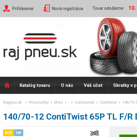
10.
Tovar odošleme:
Prihlásenie
Nová registrácia
Katalóg tovaru
O nás
Váš účet
Skratky v 
rájpneu.sk
pneumatiky
moto
-
continental
contitwist
140/70-
140/70-12 ContiTwist 65P TL F/R