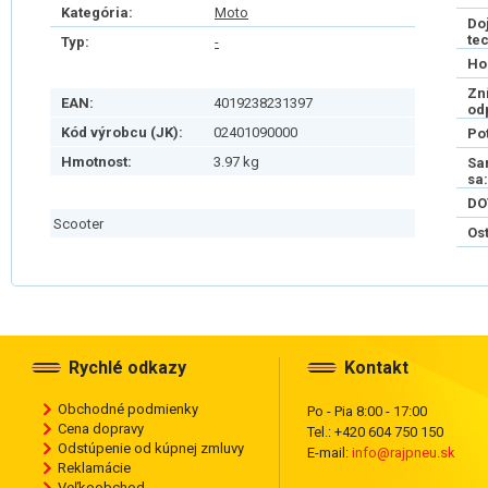
Kategória:
Moto
Do
te
Typ:
-
Ho
Zn
EAN:
4019238231397
od
Kód výrobcu (JK):
02401090000
Po
Hmotnost:
3.97 kg
Sa
sa:
DO
Scooter
Os
Rychlé odkazy
Kontakt
Obchodné podmienky
Po - Pia 8:00 - 17:00
Cena dopravy
Tel.: +420 604 750 150
Odstúpenie od kúpnej zmluvy
E-mail:
info@rajpneu.sk
Reklamácie
Veľkoobchod