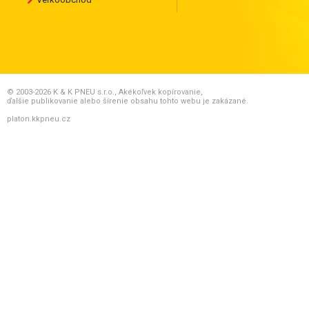
© 2003-2026 K & K PNEU s.r.o., Akékoľvek kopírovanie,
ďalšie publikovanie alebo šírenie obsahu tohto webu je zakázané.
platon.kkpneu.cz