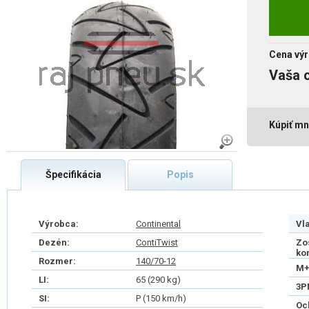
Cena výr
Vaša 
Kúpiť mn
Špecifikácia
Popis
Výrobca:
Continental
Vl
Dezén:
ContiTwist
Zo
ko
Rozmer:
140/70-12
M+
LI:
65 (290 kg)
3P
SI:
P (150 km/h)
Oc