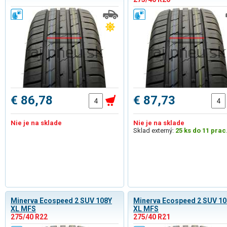
€ 86,78
€ 87,73
Nie je na sklade
Nie je na sklade
Sklad externý:
25 ks do 11 prac
Minerva Ecospeed 2 SUV 108Y
Minerva Ecospeed 2 SUV 1
XL MFS
XL MFS
275/40 R22
275/40 R21