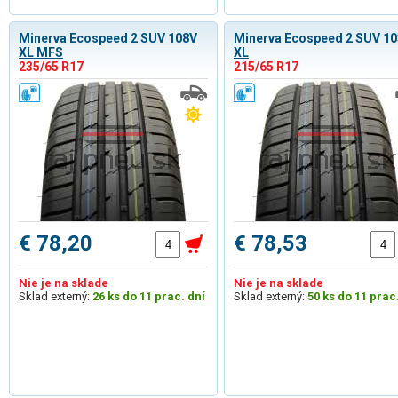
Minerva Ecospeed 2 SUV 108V
Minerva Ecospeed 2 SUV 1
XL MFS
XL
235/65 R17
215/65 R17
€ 78,20
€ 78,53
Nie je na sklade
Nie je na sklade
Sklad externý:
26 ks do 11 prac. dní
Sklad externý:
50 ks do 11 prac