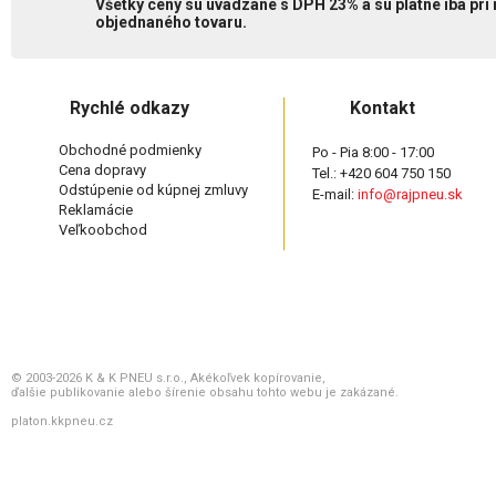
Všetky ceny sú uvádzané s DPH 23% a sú platné iba pri
objednaného tovaru.
Rychlé odkazy
Kontakt
Obchodné podmienky
Po - Pia 8:00 - 17:00
Cena dopravy
Tel.: +420 604 750 150
Odstúpenie od kúpnej zmluvy
E-mail:
info@rajpneu.sk
Reklamácie
Veľkoobchod
© 2003-2026 K & K PNEU s.r.o., Akékoľvek kopírovanie,
ďalšie publikovanie alebo šírenie obsahu tohto webu je zakázané.
platon.kkpneu.cz