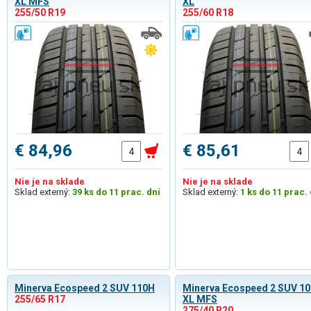
XL MFS
XL
255/50 R19
255/60 R18
€ 84,96
€ 85,61
Nie je na sklade
Nie je na sklade
Sklad externý:
39 ks do 11 prac. dní
Sklad externý:
1 ks do 11 prac. 
Minerva Ecospeed 2 SUV 110H
Minerva Ecospeed 2 SUV 1
255/65 R17
XL MFS
275/40 R20