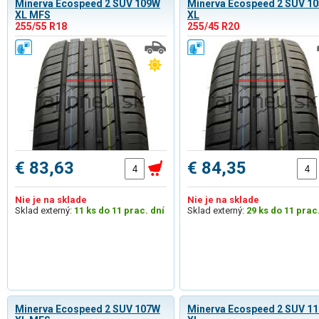
Minerva Ecospeed 2 SUV 109W
Minerva Ecospeed 2 SUV 1
XL MFS
XL
255/55 R18
255/45 R20
€ 83,63
€ 84,35
Nie je na sklade
Nie je na sklade
Sklad externý:
11 ks do 11 prac. dní
Sklad externý:
29 ks do 11 prac
Minerva Ecospeed 2 SUV 107W
Minerva Ecospeed 2 SUV 1