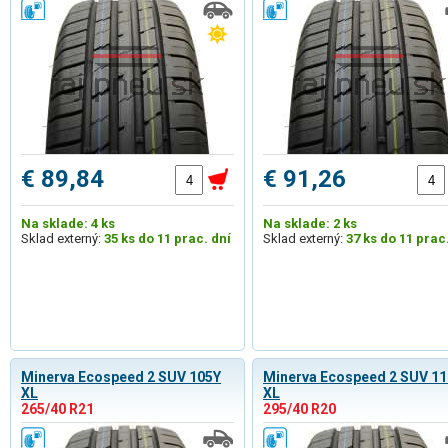
€ 89,84
€ 91,26
Na sklade: 4 ks
Na sklade: 2 ks
Sklad externý:
35 ks do 11 prac. dní
Sklad externý:
37 ks do 11 prac
Minerva Ecospeed 2 SUV 105Y
Minerva Ecospeed 2 SUV 1
XL
XL
265/40 R21
295/40 R20