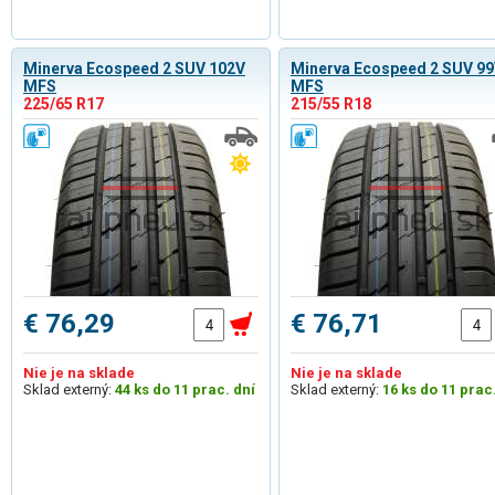
Minerva Ecospeed 2 SUV 102V
Minerva Ecospeed 2 SUV 99
MFS
MFS
225/65 R17
215/55 R18
€ 76,29
€ 76,71
Nie je na sklade
Nie je na sklade
Sklad externý:
44 ks do 11 prac. dní
Sklad externý:
16 ks do 11 prac