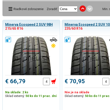
Riadkové zobrazenie
Zoradiť:
Min.
Minerva Ecospeed 2 SUV 98H
Minerva Ecospeed 2 SUV 1
215/65 R16
235/60 R16
€ 66,79
€ 70,95
Na sklade: 2 ks
Nie je na sklade
Sklad externý:
50 ks do 11 prac. dní
Sklad externý:
50 ks do 11 prac