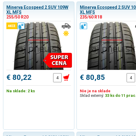
Minerva Ecospeed 2 SUV 109W
Minerva Ecospeed 2 SUV 1
XL MFS
XL MFS
255/50 R20
235/60 R18
€ 80,22
€ 80,85
Na sklade: 2 ks
Nie je na sklade
Sklad externý:
33 ks do 11 prac