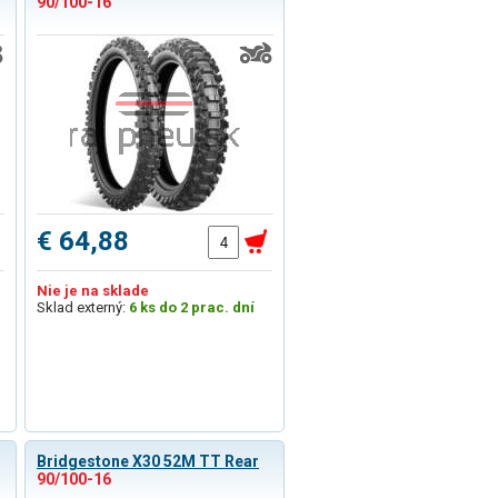
90/100-16
€ 64,88
Nie je na sklade
Sklad externý:
6 ks do 2 prac. dní
Bridgestone X30 52M TT Rear
90/100-16