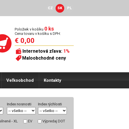
CZ
SK
PL
0 ks
Položiek v košíku
Cena tovaru v košíku s DPH:
€ 0,00
Internetová zľava:
1%
Maloobchodné ceny
Veľkoobchod
Kontakty
Index nosnosti
Index rýchlosti
ilnené - XL
EV
Výpredaj DOT