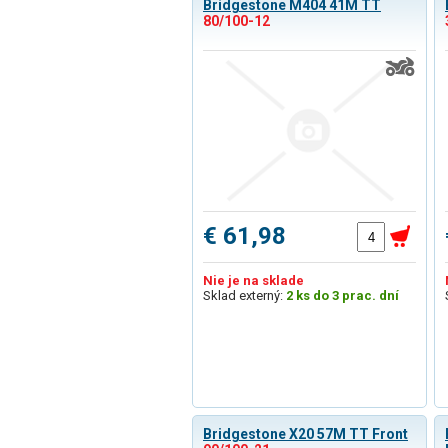
Bridgestone M404 41M TT
80/100-12
€ 61,98
Nie je na sklade
Sklad externý:
2 ks do 3 prac. dní
Bridgestone X20 57M TT Front