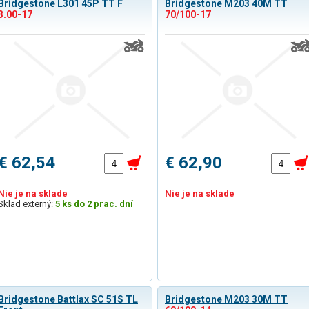
Bridgestone L301 45P TT F
Bridgestone M203 40M TT
3.00-17
70/100-17
€ 62,54
€ 62,90
Nie je na sklade
Nie je na sklade
Sklad externý:
5 ks do 2 prac. dní
Bridgestone Battlax SC 51S TL
Bridgestone M203 30M TT