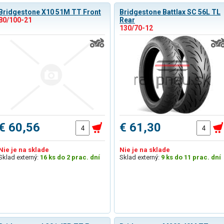
Bridgestone X10 51M TT Front
Bridgestone Battlax SC 56L TL
80/100-21
Rear
130/70-12
€ 60,56
€ 61,30
Nie je na sklade
Nie je na sklade
Sklad externý:
16 ks do 2 prac. dní
Sklad externý:
9 ks do 11 prac. dní