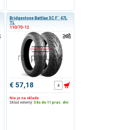
Bridgestone Battlax SC F¨ 47L
TL
110/70-12
€ 57,18
Nie je na sklade
Sklad externý:
3 ks do 11 prac. dní