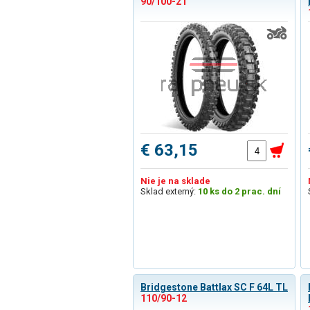
90/100-21
€ 63,15
Nie je na sklade
Sklad externý:
10 ks do 2 prac. dní
Bridgestone Battlax SC F 64L TL
110/90-12