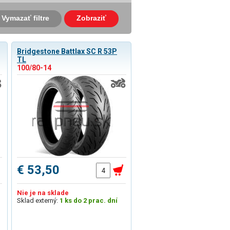
Vymazať filtre
Zobraziť
Bridgestone Battlax SC R 53P
TL
100/80-14
€ 53,50
Nie je na sklade
Sklad externý:
1 ks do 2 prac. dní