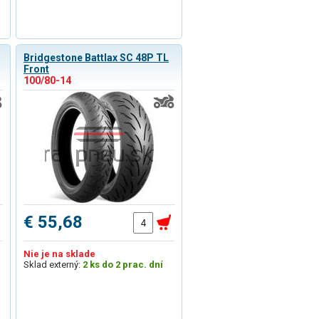
Bridgestone Battlax SC 48P TL
Front
100/80-14
€ 55,68
Nie je na sklade
Sklad externý:
2 ks do 2 prac. dní