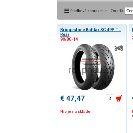
Riadkové zobrazenie
Zoradiť:
Bridgestone Battlax SC 49P TL
Rear
90/80-14
€ 47,47
Nie je na sklade