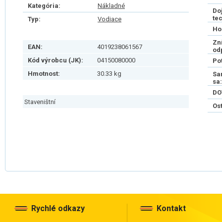
Kategória:
Nákladné
Do
te
Typ:
Vodiace
Ho
Zn
EAN:
4019238061567
od
Kód výrobcu (JK):
04150080000
Po
Hmotnost:
30.33 kg
Sa
sa:
DO
Staveništní
Os
Rychlé odkazy
Kontakt