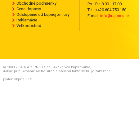
Obchodné podmienky
Po - Pia 8:00 - 17:00
Cena dopravy
Tel.: +420 604 750 150
Odstúpenie od kúpnej zmluvy
E-mail:
info@rajpneu.sk
Reklamácie
Veľkoobchod
© 2003-2026 K & K PNEU s.r.o., Akékoľvek kopírovanie,
ďalšie publikovanie alebo šírenie obsahu tohto webu je zakázané.
platon.kkpneu.cz