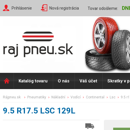
DN
Prihlásenie
Nová registrácia
Tovar odošleme:
Katalóg tovaru
O nás
Váš účet
Skratky v 
rájpneu.sk
pneumatiky
nákladní
vodící
continental
lsc
9.5 r
9.5 R17.5 LSC 129L