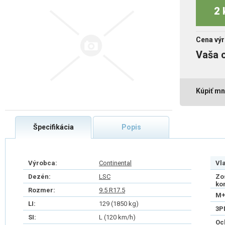
2 
Cena výr
Vaša 
Kúpiť mn
Špecifikácia
Popis
Výrobca:
Continental
Vl
Dezén:
LSC
Zo
ko
Rozmer:
9.5 R17.5
M+
LI:
129 (1850 kg)
3P
SI:
L (120 km/h)
Oc