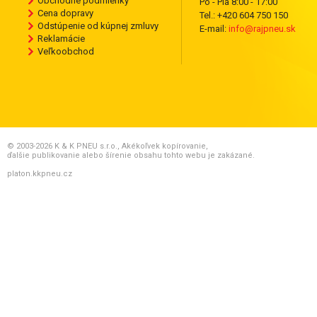
Obchodné podmienky
Po - Pia 8:00 - 17:00
Cena dopravy
Tel.: +420 604 750 150
Odstúpenie od kúpnej zmluvy
E-mail:
info@rajpneu.sk
Reklamácie
Veľkoobchod
© 2003-2026 K & K PNEU s.r.o., Akékoľvek kopírovanie,
ďalšie publikovanie alebo šírenie obsahu tohto webu je zakázané.
platon.kkpneu.cz