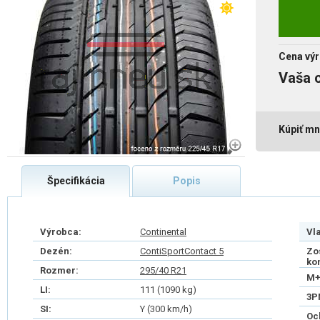
Cena výr
Vaša 
Kúpiť mn
Špecifikácia
Popis
Výrobca:
Continental
Vl
Dezén:
ContiSportContact 5
Zo
ko
Rozmer:
295/40 R21
M+
LI:
111 (1090 kg)
3P
SI:
Y (300 km/h)
Oc