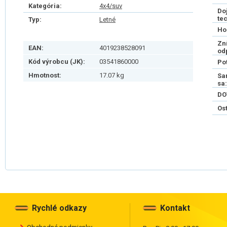
Kategória:
4x4/suv
Do
te
Typ:
Letné
Ho
Zn
EAN:
4019238528091
od
Kód výrobcu (JK):
03541860000
Po
Hmotnost:
17.07 kg
Sa
sa:
DO
Os
Rychlé odkazy
Kontakt