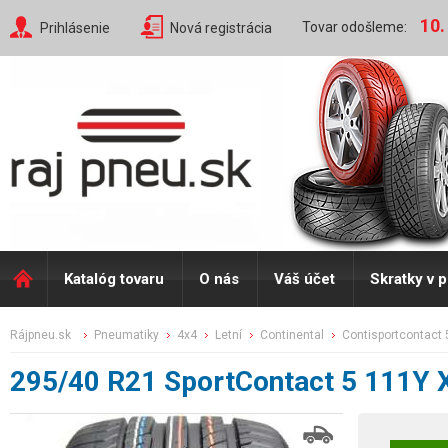
10.
Tovar odošleme:
Prihlásenie
Nová registrácia
Katalóg tovaru
O nás
Váš účet
Skratky v 
rájpneu.sk
pneumatiky
4x4
letní
continental
contisportcontact 
295/40 R21 SportContact 5 111Y