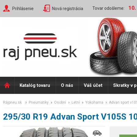
10.
Tovar odošleme:
Prihlásenie
Nová registrácia
Katalóg tovaru
O nás
Váš účet
Skratky v 
rájpneu.sk
pneumatiky
osobní
letní
yokohama
advan sport v10
295/30 R19 Advan Sport V105S 1