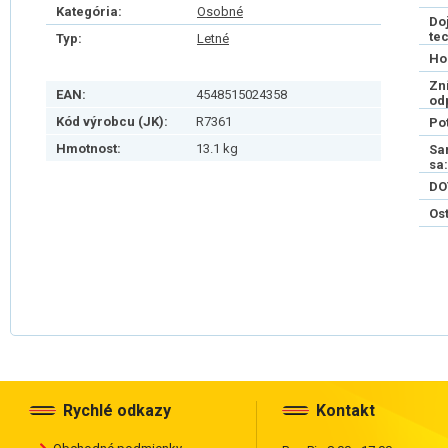
Kategória:
Osobné
Do
te
Typ:
Letné
Ho
Zn
EAN:
4548515024358
od
Kód výrobcu (JK):
R7361
Po
Hmotnost:
13.1 kg
Sa
sa:
DO
Os
Rychlé odkazy
Kontakt