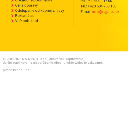
Obchodné podmienky
Po - Pia 8:00 - 17:00
Cena dopravy
Tel.: +420 604 750 150
Odstúpenie od kúpnej zmluvy
E-mail:
info@rajpneu.sk
Reklamácie
Veľkoobchod
© 2003-2026 K & K PNEU s.r.o., Akékoľvek kopírovanie,
ďalšie publikovanie alebo šírenie obsahu tohto webu je zakázané.
platon.kkpneu.cz