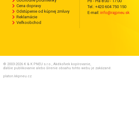
Obchodné podmienky
Po - Pia 8:00 - 17:00
Cena dopravy
Tel.: +420 604 750 150
Odstúpenie od kúpnej zmluvy
E-mail:
info@rajpneu.sk
Reklamácie
Veľkoobchod
© 2003-2026 K & K PNEU s.r.o., Akékoľvek kopírovanie,
ďalšie publikovanie alebo šírenie obsahu tohto webu je zakázané.
platon.kkpneu.cz