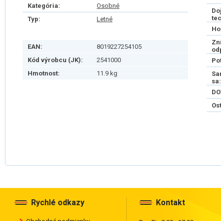
Kategória:
Osobné
Do
te
Typ:
Letné
Ho
Zn
EAN:
8019227254105
od
Kód výrobcu (JK):
2541000
Po
Hmotnost:
11.9 kg
Sa
sa:
DO
Os
Rychlé odkazy
Kontakt