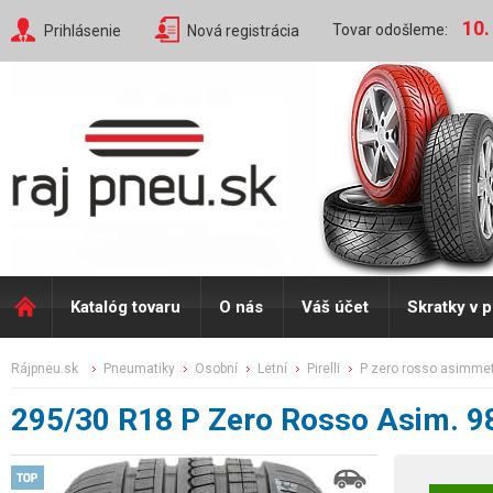
10.
Tovar odošleme:
Prihlásenie
Nová registrácia
Katalóg tovaru
O nás
Váš účet
Skratky v 
rájpneu.sk
pneumatiky
osobní
letní
pirelli
p zero rosso asimme
295/30 R18 P Zero Rosso Asim. 9