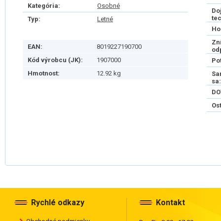
Kategória:
Osobné
Do
te
Typ:
Letné
Ho
Zn
EAN:
8019227190700
od
Kód výrobcu (JK):
1907000
Po
Hmotnost:
12.92 kg
Sa
sa:
DO
Os
Rychlé odkazy
Kontakt