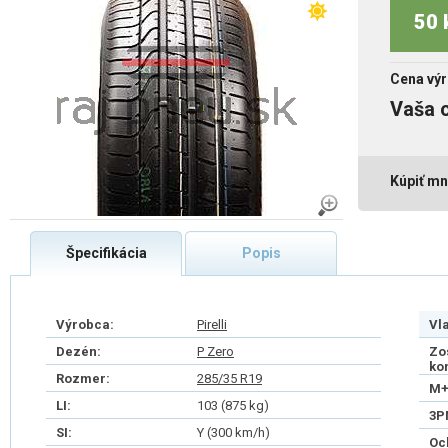
50 
Cena výr
Vaša 
Kúpiť mn
Špecifikácia
Popis
Výrobca:
Pirelli
Vl
Dezén:
P Zero
Zo
ko
Rozmer:
285/35 R19
M+
LI:
103 (875 kg)
3P
SI:
Y (300 km/h)
Oc