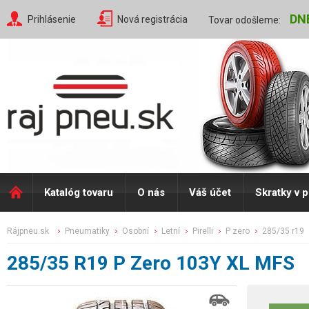
DN
Prihlásenie
Nová registrácia
Tovar odošleme:
Katalóg tovaru
O nás
Váš účet
Skratky v 
rájpneu.sk
pneumatiky
osobní
letní
pirelli
p zero
285/35 r19
285/35 R19 P Zero 103Y XL MFS