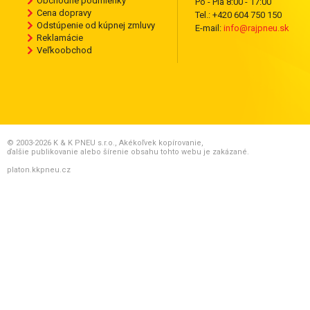
Obchodné podmienky
Po - Pia 8:00 - 17:00
Cena dopravy
Tel.: +420 604 750 150
Odstúpenie od kúpnej zmluvy
E-mail:
info@rajpneu.sk
Reklamácie
Veľkoobchod
© 2003-2026 K & K PNEU s.r.o., Akékoľvek kopírovanie,
ďalšie publikovanie alebo šírenie obsahu tohto webu je zakázané.
platon.kkpneu.cz