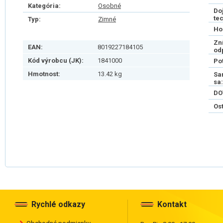
Kategória:
Osobné
Do
te
Typ:
Zimné
Ho
Zn
EAN:
8019227184105
od
Kód výrobcu (JK):
1841000
Po
Hmotnost:
13.42 kg
Sa
sa:
DO
Os
Rychlé odkazy
Kontakt