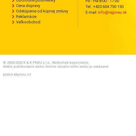
Obchodné podmienky
Po - Pia 8:00 - 17:00
Cena dopravy
Tel.: +420 604 750 150
Odstúpenie od kúpnej zmluvy
E-mail:
info@rajpneu.sk
Reklamácie
Veľkoobchod
© 2003-2026 K & K PNEU s.r.o., Akékoľvek kopírovanie,
ďalšie publikovanie alebo šírenie obsahu tohto webu je zakázané.
platon.kkpneu.cz