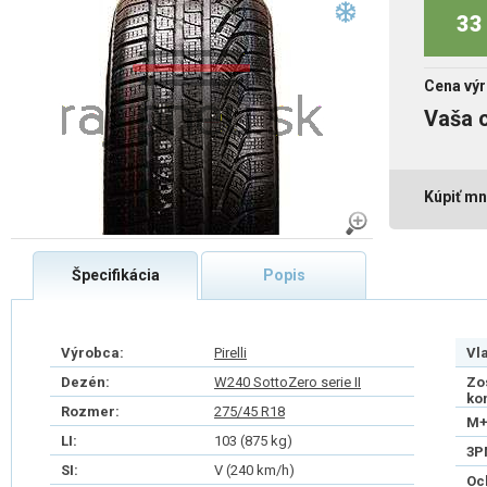
33 
Cena výr
Vaša 
Kúpiť mn
Špecifikácia
Popis
Výrobca:
Pirelli
Vl
Dezén:
W240 SottoZero serie II
Zo
ko
Rozmer:
275/45 R18
M+
LI:
103 (875 kg)
3P
SI:
V (240 km/h)
Oc