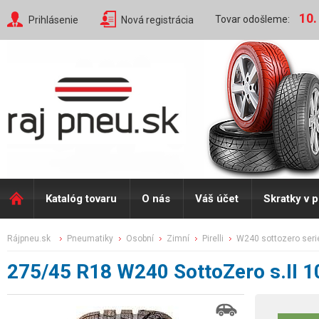
10.
Tovar odošleme:
Prihlásenie
Nová registrácia
Katalóg tovaru
O nás
Váš účet
Skratky v 
rájpneu.sk
pneumatiky
osobní
zimní
pirelli
w240 sottozero serie
275/45 R18 W240 SottoZero s.II 