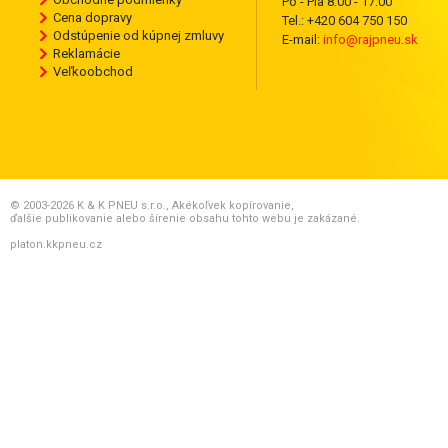
Po - Pia 8:00 - 17:00
Cena dopravy
Tel.: +420 604 750 150
Odstúpenie od kúpnej zmluvy
E-mail:
info@rajpneu.sk
Reklamácie
Veľkoobchod
© 2003-2026 K & K PNEU s.r.o., Akékoľvek kopírovanie,
ďalšie publikovanie alebo šírenie obsahu tohto webu je zakázané.
platon.kkpneu.cz