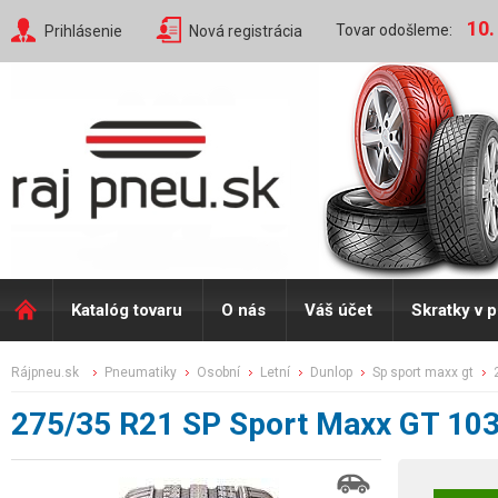
10.
Tovar odošleme:
Prihlásenie
Nová registrácia
Katalóg tovaru
O nás
Váš účet
Skratky v 
rájpneu.sk
pneumatiky
osobní
letní
dunlop
sp sport maxx gt
275/35 R21 SP Sport Maxx GT 10