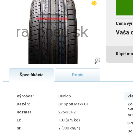
Cena výr
Vaša 
Kúpiť mn
Špecifikácia
Popis
Výrobca:
Dunlop
Vl
Dezén:
SP Sport Maxx GT
Zo
ko
Rozmer:
275/35 R21
M+
LI:
103 (875 kg)
3P
SI:
Y (300 km/h)
Oc