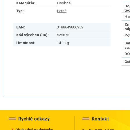
Kategória:
Osobné
Do
te
Typ:
Letné
Ho
Zn
EAN:
3188649806959
od
Kód výrobcu (JK):
525875
Po
Hmotnost:
14.1 kg
Sa
sa:
DO
Os
Rychlé odkazy
Kontakt
Obchodné podmienky