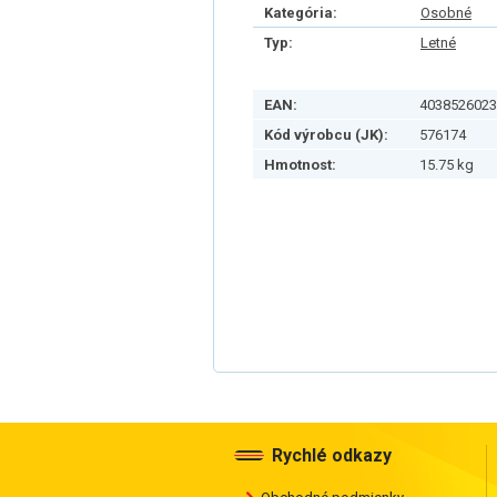
Kategória:
Osobné
Typ:
Letné
EAN:
4038526023
Kód výrobcu (JK):
576174
Hmotnost:
15.75 kg
Rychlé odkazy