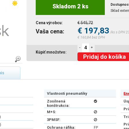
Dostupnos
Skladom 2 ks
Sklad exter
Cena výrobcu:
€ 545,72
€ 197,83
Vaša cena:
/ks s DPH 2
€ 160,84 bez DPH
-
+
Kúpiť množstvo:
Pridaj do košíka
is
Vlastnosti pneumatiky
En
Zosilnená
Ús
konštrukcia:
Pr
M+S:
)
Tr
3PMSF:
Pr
)
Ochrana ráfika:
FP
sn