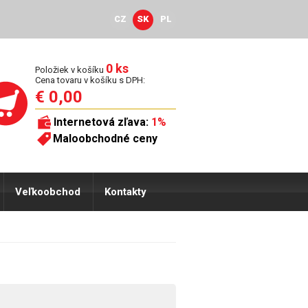
CZ
SK
PL
0 ks
Položiek v košíku
Cena tovaru v košíku s DPH:
€ 0,00
Internetová zľava:
1%
Maloobchodné ceny
Veľkoobchod
Kontakty