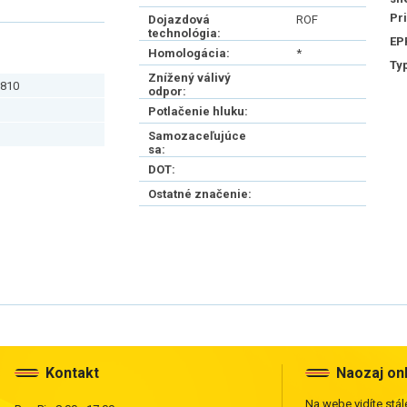
Pr
Dojazdová
ROF
technológia:
EP
Homologácia:
*
Ty
Znížený válivý
810
odpor:
Potlačenie hluku:
Samozaceľujúce
sa:
DOT:
Ostatné značenie:
Kontakt
Naozaj on
Na webe vidíte stále