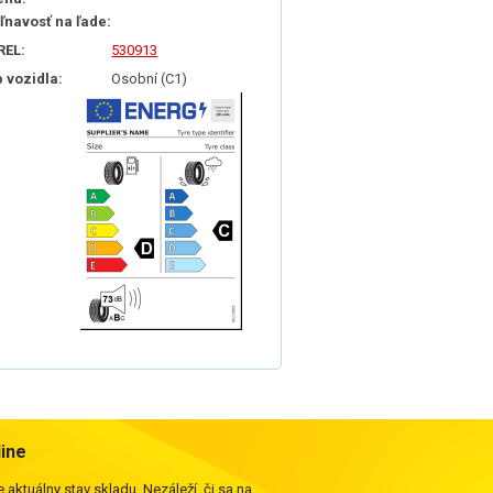
iľnavosť na ľade:
REL:
530913
p vozidla:
Osobní (C1)
line
 aktuálny stav skladu. Nezáleží, či sa na