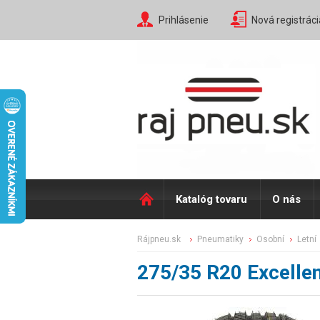
Prihlásenie
Nová registráci
Katalóg tovaru
O nás
rájpneu.sk
pneumatiky
osobní
letní
275/35 R20 Excelle