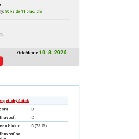
ť
:
ný:
50 ks do 11 prac. dní
3%
10. 8. 2026
Odošleme
ergetický štítok
pora:
D
iľnavosť:
C
ieda hluku:
B (73dB)
iľnavosť na
ehu: