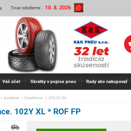
10. 8. 2026
Tovar odošleme:
a
Váš účet
Skratky v popise pneu
Rady ako nakupovať
goodyear
excellence.
275/35 r20
nce. 102Y XL * ROF FP