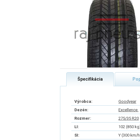
Špecifikácia
Pop
Výrobca:
Goodyear
Dezén:
Excellence.
Rozmer:
275/35 R20
LI:
102 (850 kg
SI:
Y (300 km/h