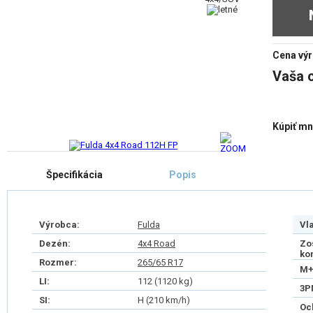
Cena výr
Vaša 
Kúpiť mn
Špecifikácia
Popis
Výrobca:
Fulda
Vl
Dezén:
4x4 Road
Zo
ko
Rozmer:
265/65 R17
M+
LI:
112 (1120 kg)
3P
SI:
H (210 km/h)
Oc