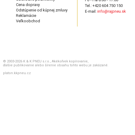
Cena dopravy
Tel.: +420 604 750 150
Odstúpenie od kúpnej zmluvy
E-mail:
info@rajpneu.sk
Reklamácie
Veľkoobchod
© 2003-2026 K & K PNEU s.r.o., Akékoľvek kopírovanie,
ďalšie publikovanie alebo šírenie obsahu tohto webu je zakázané.
platon.kkpneu.cz