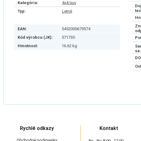
Kategória:
4x4/suv
Do
te
Typ:
Letné
Ho
Zn
EAN:
5452000679574
od
Kód výrobcu (JK):
571730
Po
Hmotnost:
16.62 kg
Sa
sa:
DO
Os
Rychlé odkazy
Kontakt
Obchodné podmienky
Po - Pia 8:00 - 17:00