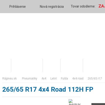
ZA
Tovar odošleme:
Prihlásenie
Nová registrácia
Katalóg tovaru
O nás
Váš účet
Skratky v 
rájpneu.sk
pneumatiky
4x4
letní
fulda
4x4 road
265/65 r17
265/65 R17 4x4 Road 112H FP