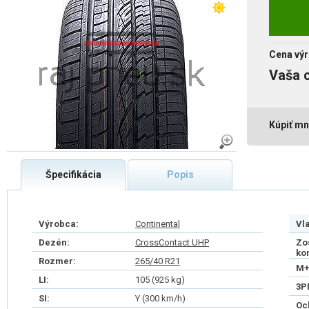
Cena výr
Vaša 
Kúpiť mn
Špecifikácia
Popis
Výrobca:
Continental
Vl
Dezén:
CrossContact UHP
Zo
ko
Rozmer:
265/40 R21
M+
LI:
105 (925 kg)
3P
SI:
Y (300 km/h)
Oc