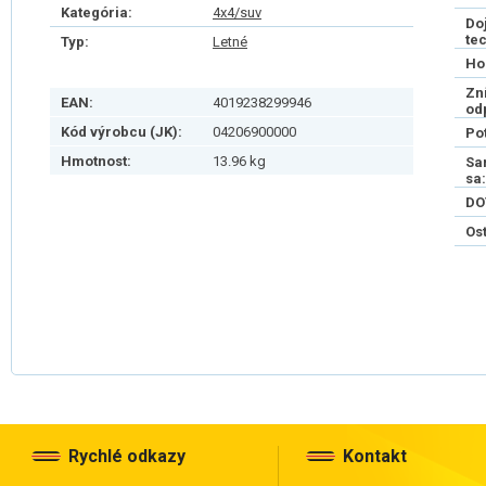
Kategória:
4x4/suv
Do
te
Typ:
Letné
Ho
Zn
EAN:
4019238299946
od
Kód výrobcu (JK):
04206900000
Po
Hmotnost:
13.96 kg
Sa
sa:
DO
Os
Rychlé odkazy
Kontakt