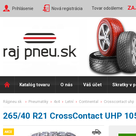
ZA
Tovar odošleme:
Prihlásenie
Nová registrácia
Katalóg tovaru
O nás
Váš účet
Skratky v 
rájpneu.sk
pneumatiky
4x4
letní
continental
crosscontact uhp
265/40 R21 CrossContact UHP 10