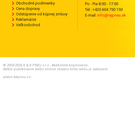
Obchodné podmienky
Po - Pia 8:00 - 17:00
Cena dopravy
Tel.: +420 604 750 150
Odstúpenie od kúpnej zmluvy
E-mail:
info@rajpneu.sk
Reklamácie
Veľkoobchod
© 2003-2026 K & K PNEU s.r.o., Akékoľvek kopírovanie,
ďalšie publikovanie alebo šírenie obsahu tohto webu je zakázané.
platon.kkpneu.cz