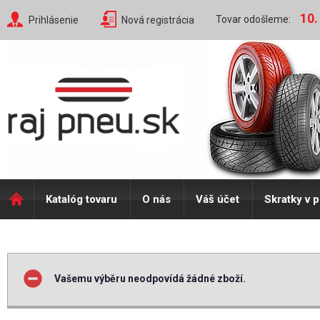
10.
Tovar odošleme:
Prihlásenie
Nová registrácia
Katalóg tovaru
O nás
Váš účet
Skratky v 
Vašemu výběru neodpovídá žádné zboží.