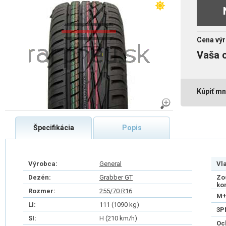
Cena výr
Vaša 
Kúpiť mn
Špecifikácia
Popis
Výrobca:
General
Vl
Dezén:
Grabber GT
Zo
ko
Rozmer:
255/70 R16
M+
LI:
111 (1090 kg)
3P
SI:
H (210 km/h)
Oc