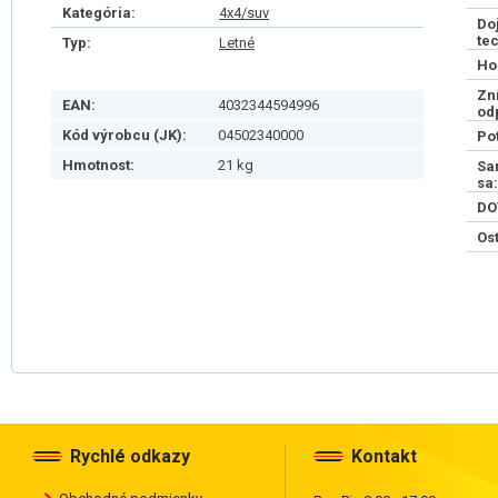
Kategória:
4x4/suv
Do
te
Typ:
Letné
Ho
Zn
EAN:
4032344594996
od
Kód výrobcu (JK):
04502340000
Po
Hmotnost:
21 kg
Sa
sa:
DO
Os
Rychlé odkazy
Kontakt