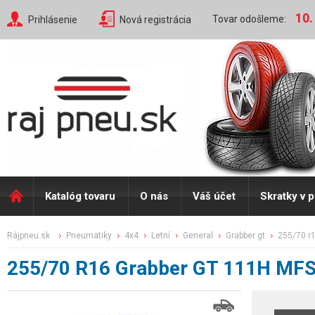
10.
Tovar odošleme:
Prihlásenie
Nová registrácia
Katalóg tovaru
O nás
Váš účet
Skratky v 
rájpneu.sk
pneumatiky
4x4
letní
general
grabber gt
255/70 r
255/70 R16 Grabber GT 111H MF