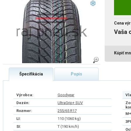
Cena výr
Vaša 
Kúpiť mn
Špecifikácia
Popis
Výrobca:
Goodyear
Vl
Dezén:
UltraGrip+ SUV
Zo
ko
Rozmer:
255/65 R17
M+
LI:
110 (1060 kg)
3P
SI:
T (190 km/h)
Oc