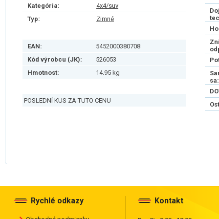
Kategória:
4x4/suv
Do
te
Typ:
Zimné
Ho
Zn
EAN:
5452000380708
od
Kód výrobcu (JK):
526053
Po
Hmotnost:
14.95 kg
Sa
sa:
DO
POSLEDNÍ KUS ZA TUTO CENU
Os
Rychlé odkazy
Kontakt