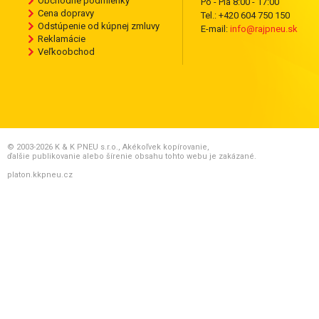
Obchodné podmienky
Po - Pia 8:00 - 17:00
Cena dopravy
Tel.: +420 604 750 150
Odstúpenie od kúpnej zmluvy
E-mail:
info@rajpneu.sk
Reklamácie
Veľkoobchod
© 2003-2026 K & K PNEU s.r.o., Akékoľvek kopírovanie,
ďalšie publikovanie alebo šírenie obsahu tohto webu je zakázané.
platon.kkpneu.cz