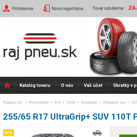
ZA
Tovar odošleme:
Prihlásenie
Nová registrácia
Katalóg tovaru
O nás
Váš účet
Skratky v 
rájpneu.sk
pneumatiky
4x4
zimní
goodyear
ultragrip+ suv
25
255/65 R17 UltraGrip+ SUV 110T