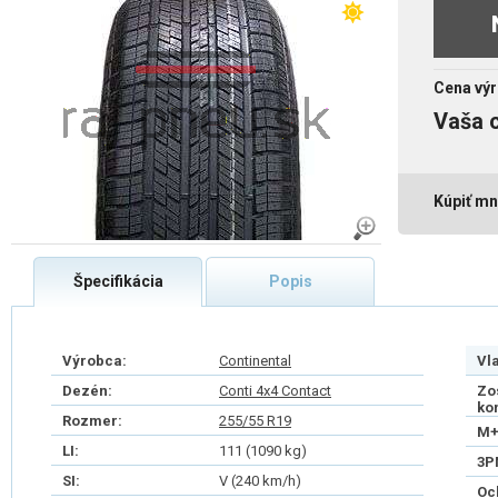
Cena výr
Vaša 
Kúpiť mn
Špecifikácia
Popis
Výrobca:
Continental
Vl
Dezén:
Conti 4x4 Contact
Zo
ko
Rozmer:
255/55 R19
M+
LI:
111 (1090 kg)
3P
SI:
V (240 km/h)
Oc