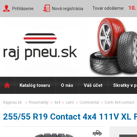
10.
Tovar odošleme:
Prihlásenie
Nová registrácia
Katalóg tovaru
O nás
Váš účet
Skratky v 
rájpneu.sk
pneumatiky
4x4
letní
continental
conti 4x4 contact
255/55 R19 Contact 4x4 111V XL 