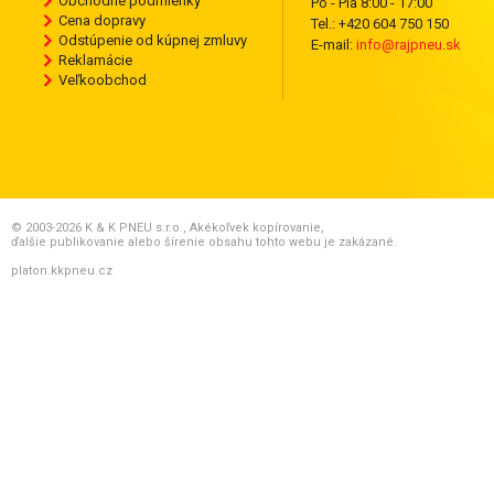
Obchodné podmienky
Po - Pia 8:00 - 17:00
Cena dopravy
Tel.: +420 604 750 150
Odstúpenie od kúpnej zmluvy
E-mail:
info@rajpneu.sk
Reklamácie
Veľkoobchod
© 2003-2026 K & K PNEU s.r.o., Akékoľvek kopírovanie,
ďalšie publikovanie alebo šírenie obsahu tohto webu je zakázané.
platon.kkpneu.cz