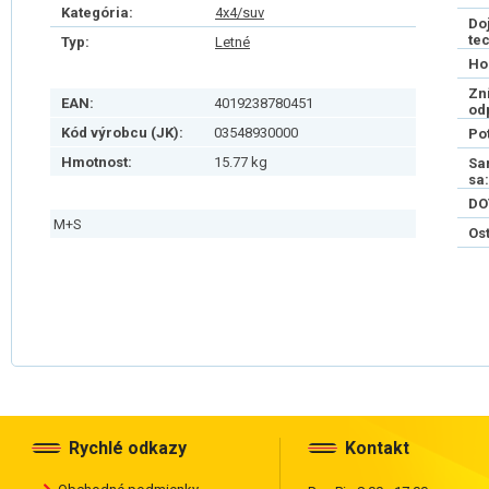
Kategória:
4x4/suv
Do
te
Typ:
Letné
Ho
Zn
EAN:
4019238780451
od
Kód výrobcu (JK):
03548930000
Po
Hmotnost:
15.77 kg
Sa
sa:
DO
M+S
Os
Rychlé odkazy
Kontakt