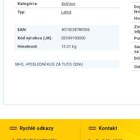
Kategória:
4x4/suv
Do
te
Typ:
Letné
Ho
Zn
EAN:
4019238780536
od
Kód výrobcu (JK):
03549190000
Po
Hmotnost:
13.01 kg
Sa
sa:
DO
M+S, >POSLEDNÍ KUS ZA TUTO CENU
Os
Rychlé odkazy
Kontakt