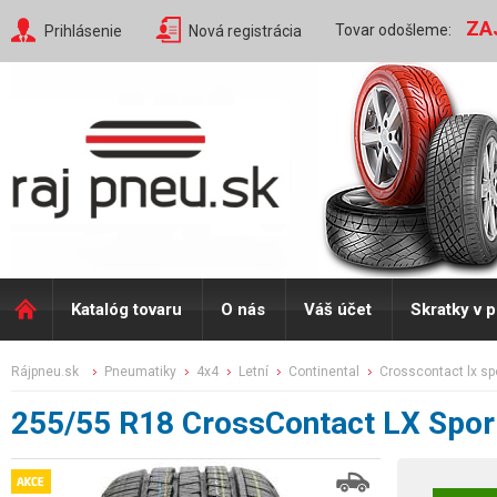
ZA
Tovar odošleme:
Prihlásenie
Nová registrácia
Katalóg tovaru
O nás
Váš účet
Skratky v 
rájpneu.sk
pneumatiky
4x4
letní
continental
crosscontact lx sp
255/55 R18 CrossContact LX Spo