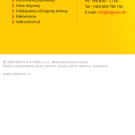
Obchodné podmienky
Po - Pia 8:00 - 17:00
Cena dopravy
Tel.: +420 604 750 150
Odstúpenie od kúpnej zmluvy
E-mail:
info@rajpneu.sk
Reklamácie
Veľkoobchod
© 2003-2026 K & K PNEU s.r.o., Akékoľvek kopírovanie,
ďalšie publikovanie alebo šírenie obsahu tohto webu je zakázané.
platon.kkpneu.cz