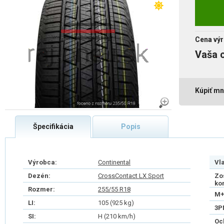
Cena výr
Vaša 
Kúpiť mn
Špecifikácia
Popis
Výrobca:
Continental
Vl
Dezén:
CrossContact LX Sport
Zo
ko
Rozmer:
255/55 R18
M+
LI:
105 (925 kg)
3P
SI:
H (210 km/h)
Oc