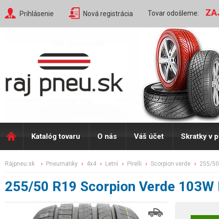
ZA
Tovar odošleme:
Prihlásenie
Nová registrácia
Katalóg tovaru
O nás
Váš účet
Skratky v 
rájpneu.sk
pneumatiky
4x4
letní
pirelli
scorpion verde
255/50
255/50 R19 Scorpion Verde 103