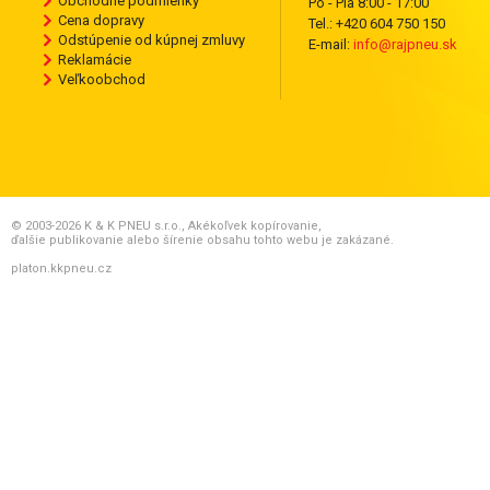
Obchodné podmienky
Po - Pia 8:00 - 17:00
Cena dopravy
Tel.: +420 604 750 150
Odstúpenie od kúpnej zmluvy
E-mail:
info@rajpneu.sk
Reklamácie
Veľkoobchod
© 2003-2026 K & K PNEU s.r.o., Akékoľvek kopírovanie,
ďalšie publikovanie alebo šírenie obsahu tohto webu je zakázané.
platon.kkpneu.cz