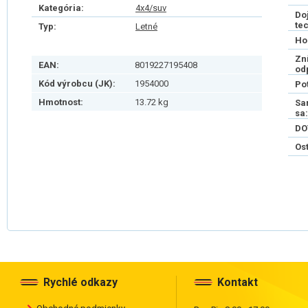
Kategória:
4x4/suv
Do
te
Typ:
Letné
Ho
Zn
EAN:
8019227195408
od
Kód výrobcu (JK):
1954000
Po
Hmotnost:
13.72 kg
Sa
sa:
DO
Os
Rychlé odkazy
Kontakt