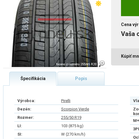
Cena výr
Vaša 
Kúpiť mn
Špecifikácia
Popis
Výrobca:
Pirelli
Vl
Dezén:
Scorpion Verde
Zo
ko
Rozmer:
255/50 R19
M+
LI:
103 (875 kg)
3P
SI:
W (270 km/h)
Oc