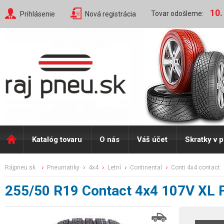
10.
Tovar odošleme:
Prihlásenie
Nová registrácia
Katalóg tovaru
O nás
Váš účet
Skratky v 
rájpneu.sk
pneumatiky
4x4
letní
continental
conti 4x4 contact
255/50 R19 Contact 4x4 107V XL 