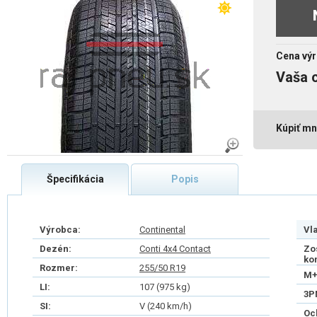
Cena výr
Vaša 
Kúpiť mn
Špecifikácia
Popis
Výrobca:
Continental
Vl
Dezén:
Conti 4x4 Contact
Zo
ko
Rozmer:
255/50 R19
M+
LI:
107 (975 kg)
3P
SI:
V (240 km/h)
Oc