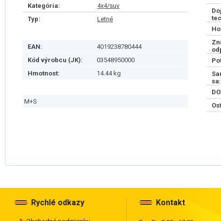
Kategória:
4x4/suv
Do
te
Typ:
Letné
Ho
Zn
EAN:
4019238780444
od
Kód výrobcu (JK):
03548950000
Po
Hmotnost:
14.44 kg
Sa
sa:
DO
M+S
Os
Rychlé odkazy
Kontakt