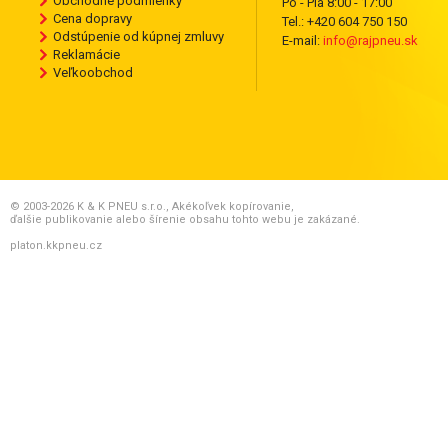
Obchodné podmienky
Po - Pia 8:00 - 17:00
Cena dopravy
Tel.: +420 604 750 150
Odstúpenie od kúpnej zmluvy
E-mail:
info@rajpneu.sk
Reklamácie
Veľkoobchod
© 2003-2026 K & K PNEU s.r.o., Akékoľvek kopírovanie,
ďalšie publikovanie alebo šírenie obsahu tohto webu je zakázané.
platon.kkpneu.cz