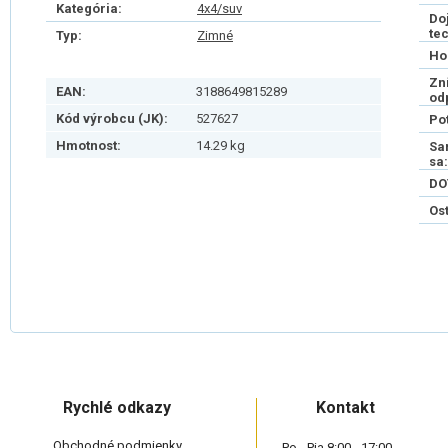
Kategória:
4x4/suv
Do
te
Typ:
Zimné
Ho
Zn
EAN:
3188649815289
od
Kód výrobcu (JK):
527627
Po
Hmotnost:
14.29 kg
Sa
sa:
DO
Os
Rychlé odkazy
Kontakt
Obchodné podmienky
Po - Pia 8:00 - 17:00