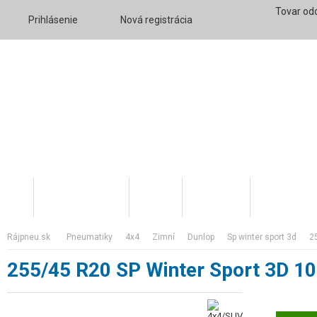
Tovar od
Prihlásenie
Nová registrácia
Katalóg tovaru
O nás
Váš účet
Skratky v 
rájpneu.sk
pneumatiky
4x4
zimní
dunlop
sp winter sport 3d
255/45 R20 SP Winter Sport 3D 