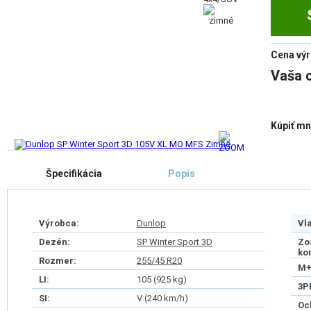
Cena výr
Vaša 
Kúpiť mn
Špecifikácia
Popis
Výrobca:
Dunlop
Vl
Dezén:
SP Winter Sport 3D
Zo
ko
Rozmer:
255/45 R20
M+
LI:
105 (925 kg)
3P
SI:
V (240 km/h)
Oc