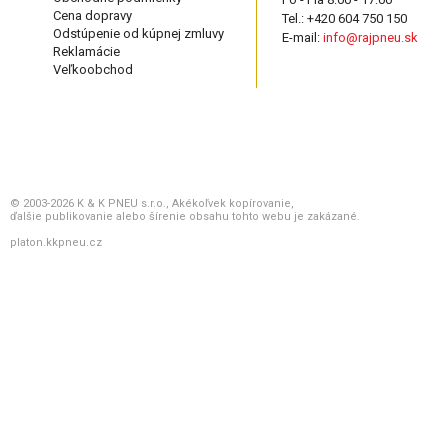
Cena dopravy
Tel.: +420 604 750 150
Odstúpenie od kúpnej zmluvy
E-mail:
info@rajpneu.sk
Reklamácie
Veľkoobchod
© 2003-2026 K & K PNEU s.r.o., Akékoľvek kopírovanie,
ďalšie publikovanie alebo šírenie obsahu tohto webu je zakázané.
platon.kkpneu.cz