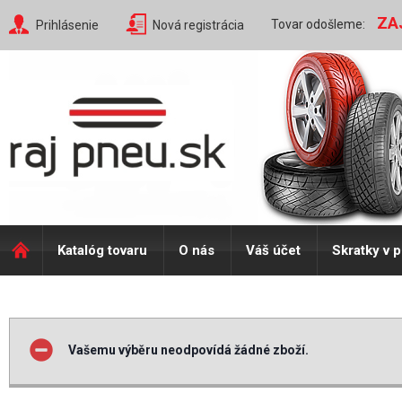
ZA
Tovar odošleme:
Prihlásenie
Nová registrácia
Katalóg tovaru
O nás
Váš účet
Skratky v 
Vašemu výběru neodpovídá žádné zboží.