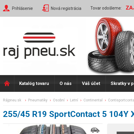
ZA
Tovar odošleme:
Prihlásenie
Nová registrácia
Katalóg tovaru
O nás
Váš účet
Skratky v 
rájpneu.sk
pneumatiky
osobní
letní
continental
contisportcont
255/45 R19 SportContact 5 104Y 