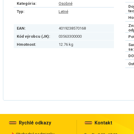
Kategória:
Osobné
Do
te
Typ:
Letné
Ho
Zn
EAN:
4019238570168
od
Kód výrobcu (JK):
03563300000
Po
Hmotnost:
12.76 kg
Sa
sa:
DO
Os
Rychlé odkazy
Kontakt