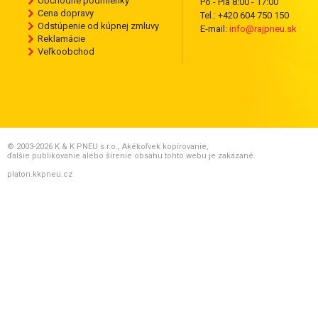
Obchodné podmienky
Po - Pia 8:00 - 17:00
Cena dopravy
Tel.: +420 604 750 150
Odstúpenie od kúpnej zmluvy
E-mail:
info@rajpneu.sk
Reklamácie
Veľkoobchod
© 2003-2026 K & K PNEU s.r.o., Akékoľvek kopírovanie,
ďalšie publikovanie alebo šírenie obsahu tohto webu je zakázané.
platon.kkpneu.cz