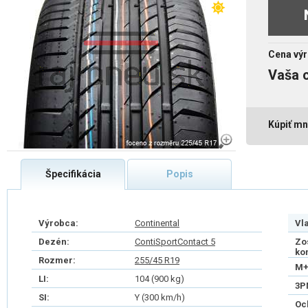
Cena výr
Vaša 
Kúpiť mn
Špecifikácia
Popis
Výrobca:
Continental
Vl
Dezén:
ContiSportContact 5
Zo
ko
Rozmer:
255/45 R19
M+
LI:
104 (900 kg)
3P
SI:
Y (300 km/h)
Oc