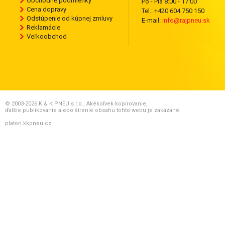
Obchodné podmienky
Po - Pia 8:00 - 17:00
Cena dopravy
Tel.: +420 604 750 150
Odstúpenie od kúpnej zmluvy
E-mail:
info@rajpneu.sk
Reklamácie
Veľkoobchod
© 2003-2026 K & K PNEU s.r.o., Akékoľvek kopírovanie,
ďalšie publikovanie alebo šírenie obsahu tohto webu je zakázané.
platon.kkpneu.cz