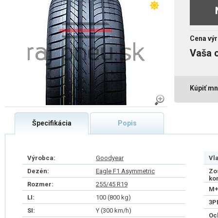
Cena výr
Vaša 
Kúpiť mn
Špecifikácia
Popis
Výrobca:
Goodyear
Vl
Dezén:
Eagle F1 Asymmetric
Zo
ko
Rozmer:
255/45 R19
M+
LI:
100 (800 kg)
3P
SI:
Y (300 km/h)
Oc