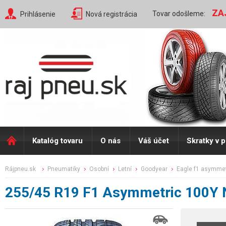
ZA
Tovar odošleme:
Prihlásenie
Nová registrácia
Katalóg tovaru
O nás
Váš účet
Skratky v 
rájpneu.sk
pneumatiky
osobní
letní
goodyear
eagle f1 asymmet
255/45 R19 F1 Asymmetric 100Y 