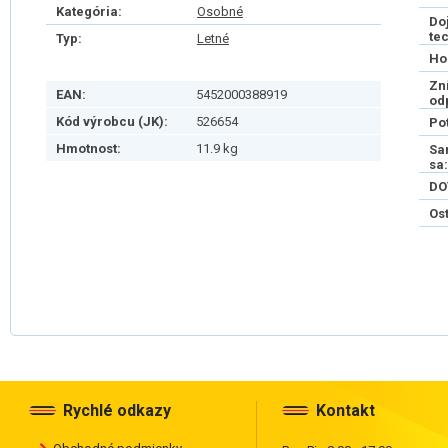
Kategória:
Osobné
Do
te
Typ:
Letné
Ho
Zn
EAN:
5452000388919
od
Kód výrobcu (JK):
526654
Po
Hmotnost:
11.9 kg
Sa
sa:
DO
Os
Rychlé odkazy
Kontakt