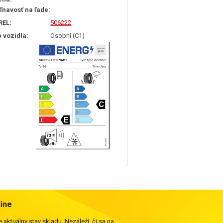
iľnavosť na ľade:
REL:
506222
p vozidla:
Osobní (C1)
line
 aktuálny stav skladu. Nezáleží, či sa na