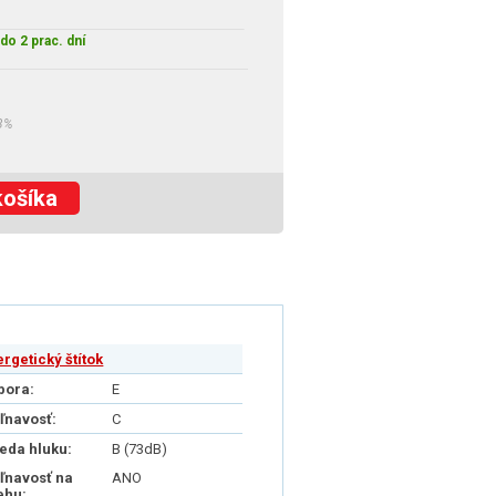
do 2 prac. dní
3%
košíka
ergetický štítok
pora:
E
iľnavosť:
C
ieda hluku:
B (73dB)
iľnavosť na
ANO
ehu: