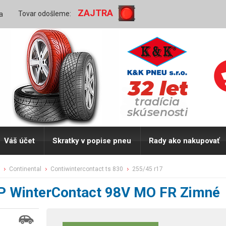
ZAJTRA
Tovar odošleme:
a
Váš účet
Skratky v popise pneu
Rady ako nakupovať
continental
contiwintercontact ts 830
255/45 r17
P WinterContact 98V MO FR Zimné