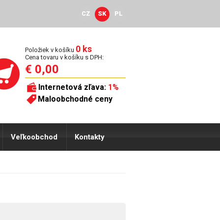
CZ
SK
PL
0 ks
Položiek v košíku
Cena tovaru v košíku s DPH:
€ 0,00
Internetová zľava:
1%
Maloobchodné ceny
Veľkoobchod
Kontakty