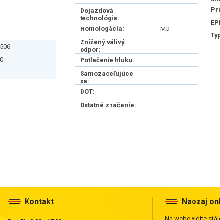
Pr
Dojazdová
technológia:
EP
Homologácia:
MO
Ty
Znížený válivý
506
odpor:
0
Potlačenie hluku:
Samozaceľujúce
sa:
DOT:
Ostatné značenie:
Kontakt
Naozaj on
Na webe vidíte stále