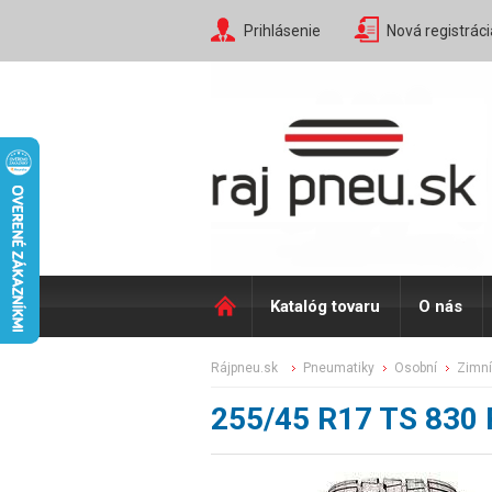
Prihlásenie
Nová registráci
Katalóg tovaru
O nás
rájpneu.sk
pneumatiky
osobní
zimní
255/45 R17 TS 830 