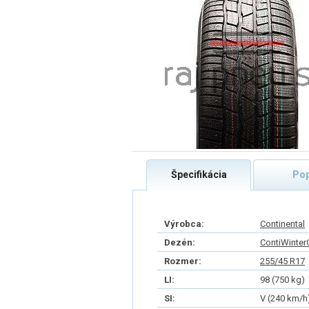
Špecifikácia
Pop
Výrobca:
Continental
Dezén:
ContiWinter
Rozmer:
255/45 R17
LI:
98 (750 kg)
SI:
V (240 km/h