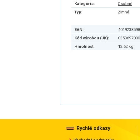
Kategória:
Osobné
Typ:
Zimné
EAN:
4019238598
Kód výrobcu (JK):
0353697000
Hmotnost:
12.62 kg
Rychlé odkazy