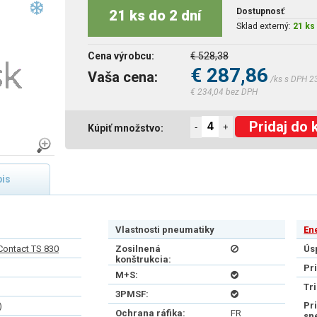
Dostupnosť
:
21 ks do 2 dní
Sklad externý:
21 ks 
Cena výrobcu:
€ 528,38
€ 287,86
Vaša cena:
/ks s DPH 2
€ 234,04 bez DPH
Pridaj do 
-
+
Kúpiť množstvo:
is
Vlastnosti pneumatiky
En
Contact TS 830
Zosilnená
Ús
konštrukcia:
Pr
M+S:
Tr
3PMSF:
Pr
)
Ochrana ráfika:
FR
sn