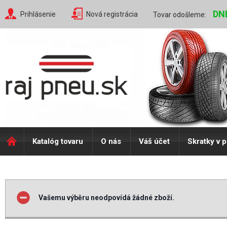
DN
Prihlásenie
Nová registrácia
Tovar odošleme:
Katalóg tovaru
O nás
Váš účet
Skratky v 
Vašemu výběru neodpovídá žádné zboží.