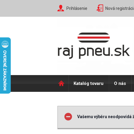
Prihlásenie
Nová registráci
Katalóg tovaru
O nás
Vašemu výběru neodpovídá ž