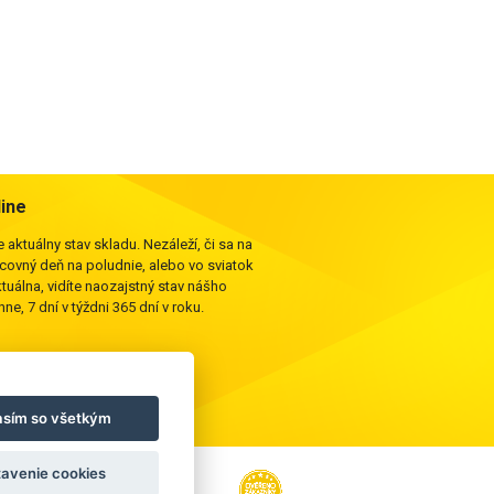
line
 aktuálny stav skladu. Nezáleží, či sa na
acovný deň na poludnie, alebo vo sviatok
ktuálna, vidíte naozajstný stav nášho
ne, 7 dní v týždni 365 dní v roku.
asím so všetkým
avenie cookies