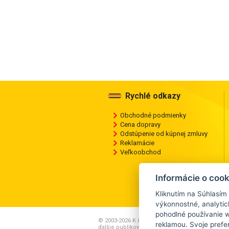
Rychlé odkazy
Obchodné podmienky
Cena dopravy
Odstúpenie od kúpnej zmluvy
Reklamácie
Veľkoobchod
Informácie o cook
Kliknutím na Súhlasím
výkonnostné, analyti
pohodlné používanie w
© 2003-2026 K & K PNEU s.r.o., Akékoľvek kopíro
reklamou. Svoje prefe
ďalšie publikovanie alebo šírenie obsahu tohto