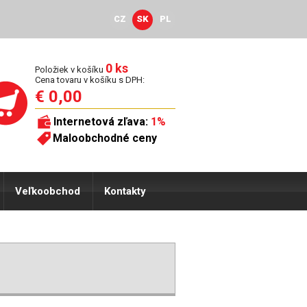
CZ
SK
PL
0 ks
Položiek v košíku
Cena tovaru v košíku s DPH:
€ 0,00
Internetová zľava:
1%
Maloobchodné ceny
Veľkoobchod
Kontakty