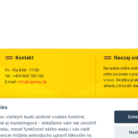
Kontakt
Naozaj on
Na webe vidíte stále
Po - Pia 8:00 - 17:00
neho pozriete v pr
Tel.: +420 604 750 150
v noci. Skrátka je a
E-mail:
info@rajpneu.sk
skladu 24 hodín den
ies
Súhl
 so všetkým budú uložené cookies funkčné,
cké aj marketingové – dokážeme vám tak umožniť
ebu, merať funkčnosť nášho webu i vás cieliť
Nast
vanie,
rencie môžete jednoducho upraviť kliknutím na
 webu je zakázané.