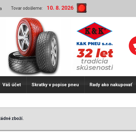
10. 8. 2026
Tovar odošleme:
a
Váš účet
Skratky v popise pneu
Rady ako nakupovať
ádné zboží.