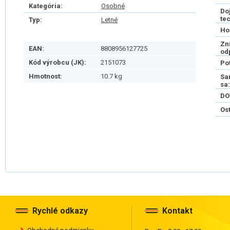
Kategória:
Osobné
Do
te
Typ:
Letné
Ho
Zn
EAN:
8808956127725
od
Kód výrobcu (JK):
2151073
Po
Hmotnost:
10.7 kg
Sa
sa:
DO
Os
Rychlé odkazy
Kontakt