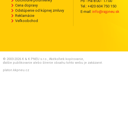
Obchodné podmienky
Po - Pia 8:00 - 17:00
Cena dopravy
Tel.: +420 604 750 150
Odstúpenie od kúpnej zmluvy
E-mail:
info@rajpneu.sk
Reklamácie
Veľkoobchod
© 2003-2026 K & K PNEU s.r.o., Akékoľvek kopírovanie,
ďalšie publikovanie alebo šírenie obsahu tohto webu je zakázané.
platon.kkpneu.cz