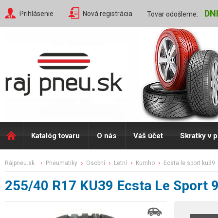
DN
Prihlásenie
Nová registrácia
Tovar odošleme:
Katalóg tovaru
O nás
Váš účet
Skratky v 
rájpneu.sk
pneumatiky
osobní
letní
kumho
ecsta le sport ku39
255/40 R17 KU39 Ecsta Le Sport 