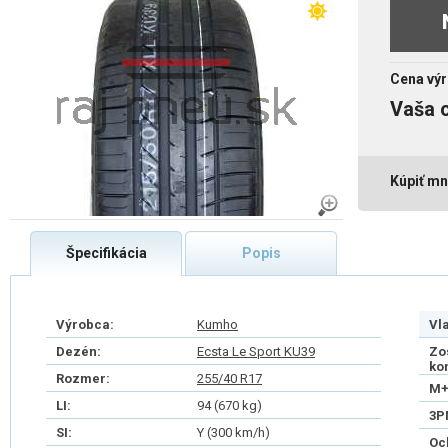
Cena výr
Vaša 
Kúpiť mn
Špecifikácia
Popis
Výrobca:
Kumho
Vl
Dezén:
Ecsta Le Sport KU39
Zo
ko
Rozmer:
255/40 R17
M+
LI:
94 (670 kg)
3P
SI:
Y (300 km/h)
Oc