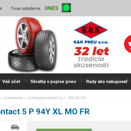
DNES
a
Tovar odošleme:
Váš účet
Skratky v popise pneu
Rady ako nakupovať
continental
contisportcontact 5 p
255/35 r18
ntact 5 P 94Y XL MO FR