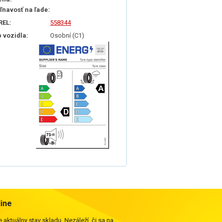
iľnavosť na ľade:
REL:
558344
p vozidla:
Osobní (C1)
line
 aktuálny stav skladu. Nezáleží, či sa na