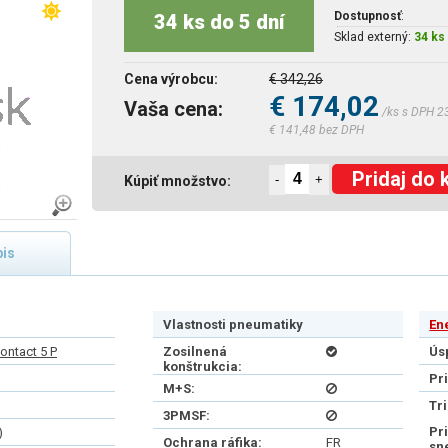
Dostupnosť
:
34 ks do 5 dní
Sklad externý:
34 ks 
Cena výrobcu:
€ 342,26
€ 174,02
Vaša cena:
/ks s DPH 2
€ 141,48 bez DPH
Pridaj do 
-
+
Kúpiť množstvo:
is
Vlastnosti pneumatiky
En
ontact 5 P
Zosilnená
Ús
konštrukcia:
Pr
M+S:
Tr
3PMSF:
Pr
)
Ochrana ráfika:
FR
sn