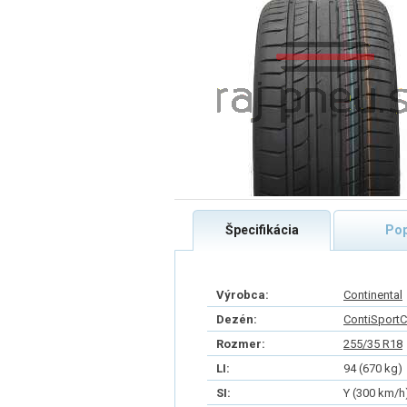
Špecifikácia
Pop
Výrobca:
Continental
Dezén:
ContiSportC
Rozmer:
255/35 R18
LI:
94 (670 kg)
SI:
Y (300 km/h