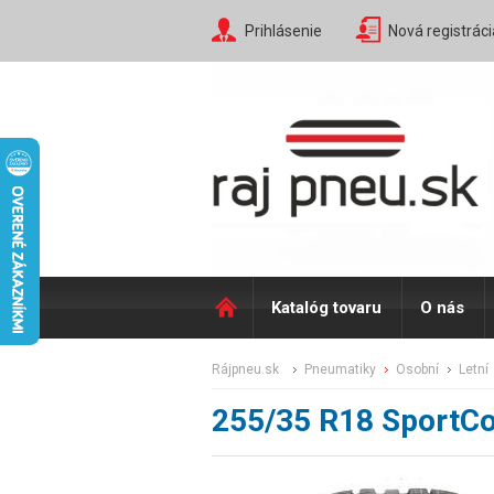
Prihlásenie
Nová registráci
Katalóg tovaru
O nás
rájpneu.sk
pneumatiky
osobní
letní
255/35 R18 SportCo