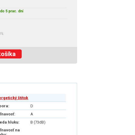
do 5 prac. dní
3%
košíka
ergetický štítok
pora:
D
iľnavosť:
A
ieda hluku:
B (73dB)
iľnavosť na
ehu: