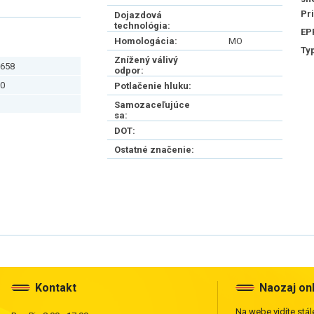
Pr
Dojazdová
technológia:
EP
Homologácia:
MO
Ty
Znížený válivý
658
odpor:
0
Potlačenie hluku:
Samozaceľujúce
sa:
DOT:
Ostatné značenie:
Kontakt
Naozaj on
Na webe vidíte stále