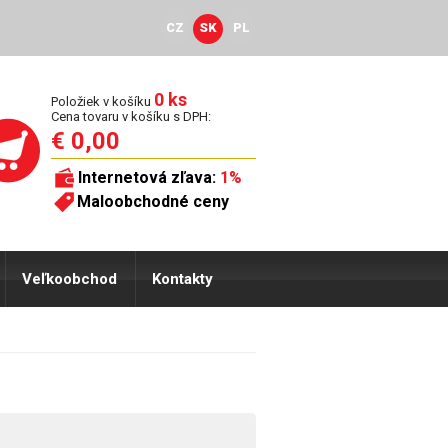
CZ
SK
PL
0 ks
Položiek v košíku
Cena tovaru v košíku s DPH:
€ 0,00
Internetová zľava:
1%
Maloobchodné ceny
Veľkoobchod
Kontakty