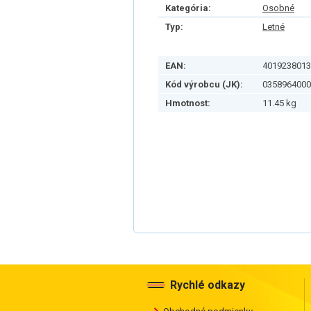
Kategória:
Osobné
Typ:
Letné
EAN:
4019238013
Kód výrobcu (JK):
0358964000
Hmotnost:
11.45 kg
Rychlé odkazy