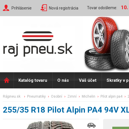
10.
Tovar odošleme:
Prihlásenie
Nová registrácia
Katalóg tovaru
O nás
Váš účet
Skratky v 
rájpneu.sk
pneumatiky
osobní
zimní
michelin
pilot alpin pa4
255/35 R18 Pilot Alpin PA4 94V X