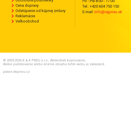
Obchodné podmienky
Po - Pia 8:00 - 17:00
Cena dopravy
Tel.: +420 604 750 150
Odstúpenie od kúpnej zmluvy
E-mail:
info@rajpneu.sk
Reklamácie
Veľkoobchod
© 2003-2026 K & K PNEU s.r.o., Akékoľvek kopírovanie,
ďalšie publikovanie alebo šírenie obsahu tohto webu je zakázané.
platon.kkpneu.cz