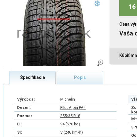
16 
Cena výr
Vaša 
Kúpiť mn
Špecifikácia
Popis
Výrobca:
Michelin
Vl
Dezén:
Pilot Alpin PA4
Zo
ko
Rozmer:
255/35 R18
M+
LI:
94 (670 kg)
3P
SI:
V (240 km/h)
Oc