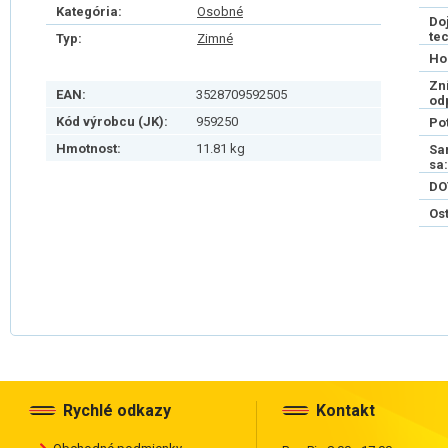
Kategória:
Osobné
Do
te
Typ:
Zimné
Ho
Zn
EAN:
3528709592505
od
Kód výrobcu (JK):
959250
Po
Hmotnost:
11.81 kg
Sa
sa:
DO
Os
Rychlé odkazy
Kontakt